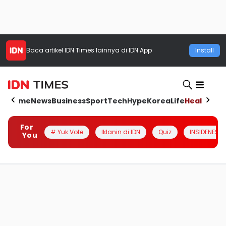
Baca artikel
IDN Times
lainnya di IDN App
Install
Home
News
Business
Sport
Tech
Hype
Korea
Life
Health
Aut
For
# Yuk Vote
Iklanin di IDN
Quiz
INSIDENESIA
You