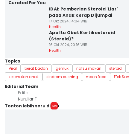
Curated For You
IDAI: Pemberian Steroid 'Liar'
pada Anak Kerap Dijumpai
17 Okt 2024, 14:04 WIB
Health
Apa Itu Obat Kortikosteroid
(Steroid)?
16 Okt 2024, 20:16 WIB
Health
Topics
Viral
berat badan
gemuk
nafsu makan
steroid
in
kesehatan anak
sindrom cushing
moon face
Efek Samp
Editorial Team
Editor
Nuruliar F
Tonton lebih seru di