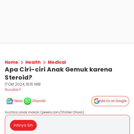
Home
Health
Medical
Apa Ciri-ciri Anak Gemuk karena
Steroid?
17 Okt 2024, 16:15 WIB
Nuruliar F
News
Channel
Add Us on Google
ilustrasi anak makan (pexels.com/Shohei Ohara)
Intinya Sih