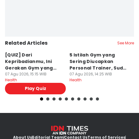
Related Articles
See More
[QUIZ] Dari
5 Istilah Gym yang
A
Kepribadianmu, Ini
Sering Diucapkan
Pe
Gerakan Gym yang
Personal Trainer, Sudah
P
Cocok Dicoba
07 Agu 2026, 15:15 WIB
Tahu?
07 Agu 2026, 14:25 WIB
07
Health
Health
He
Play Quiz
About Us
Editorial Team
Contact Us
Terms of Services