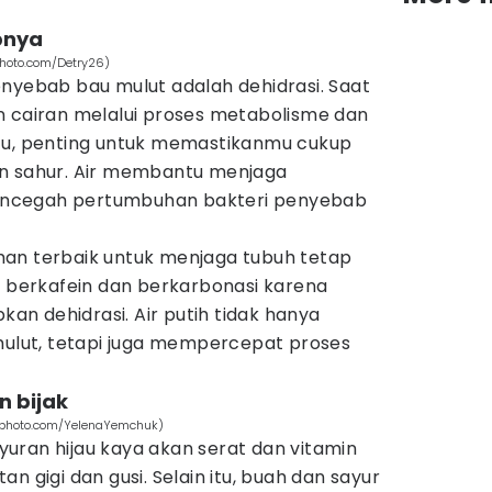
pnya
photo.com/Detry26)
enyebab bau mulut adalah dehidrasi. Saat
n cairan melalui proses metabolisme dan
tu, penting untuk memastikanmu cukup
an sahur. Air membantu menjaga
ncegah pertumbuhan bakteri penyebab
an terbaik untuk menjaga tubuh tetap
n berkafein dan berkarbonasi karena
n dehidrasi. Air putih tidak hanya
lut, tetapi juga mempercepat proses
n bijak
ckphoto.com/YelenaYemchuk)
uran hijau kaya akan serat dan vitamin
n gigi dan gusi. Selain itu, buah dan sayur