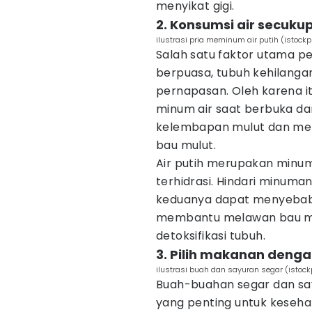
menyikat gigi.
2. Konsumsi air secuku
ilustrasi pria meminum air putih (istock
Salah satu faktor utama p
berpuasa, tubuh kehilanga
pernapasan. Oleh karena i
minum air saat berbuka d
kelembapan mulut dan me
bau mulut.
Air putih merupakan minum
terhidrasi. Hindari minuma
keduanya dapat menyebabka
membantu melawan bau mu
detoksifikasi tubuh.
3. Pilih makanan denga
ilustrasi buah dan sayuran segar (isto
Buah-buahan segar dan say
yang penting untuk kesehata