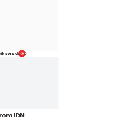
ih seru di
from IDN