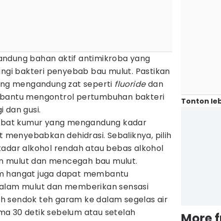
ndung bahan aktif antimikroba yang
i bakteri penyebab bau mulut. Pastikan
yang mengandung zat seperti
fluoride
dan
antu mengontrol pertumbuhan bakteri
Tonton leb
 dan gusi.
h obat kumur yang mengandung kadar
t menyebabkan dehidrasi. Sebaliknya, pilih
kadar alkohol rendah atau bebas alkohol
 mulut dan mencegah bau mulut.
m hangat juga dapat membantu
dalam mulut dan memberikan sensasi
 sendok teh garam ke dalam segelas air
a 30 detik sebelum atau setelah
More 