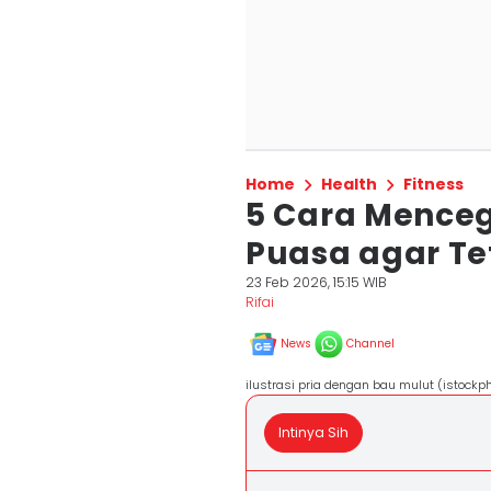
Home
Health
Fitness
5 Cara Menceg
Puasa agar Te
23 Feb 2026, 15:15 WIB
Rifai
News
Channel
ilustrasi pria dengan bau mulut (istock
Intinya Sih