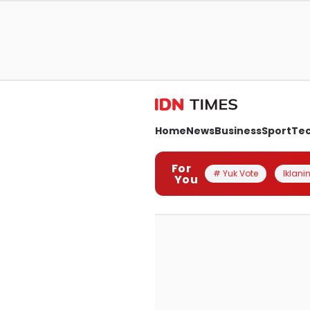
Home
News
Business
Sport
Te
For
# Yuk Vote
Iklanin
You