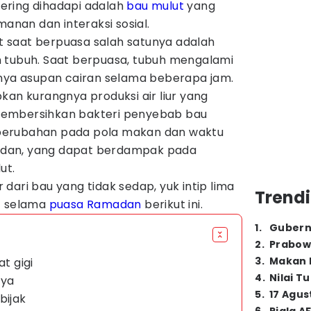
ering dihadapi adalah
bau mulut
yang
nan dan interaksi sosial.
 saat berpuasa salah satunya adalah
 tubuh. Saat berpuasa, tubuh mengalami
anya asupan cairan selama beberapa jam.
kan kurangnya produksi air liur yang
embersihkan bakteri penyebab bau
at perubahan pada pola makan dan waktu
dan, yang dapat berdampak pada
ut.
dari bau yang tidak sedap, yuk intip lima
Trendi
t selama
puasa Ramadan
berikut ini.
1
.
Gubern
2
.
Prabow
3
.
Makan B
at gigi
4
.
Nilai T
nya
5
.
17 Agus
bijak