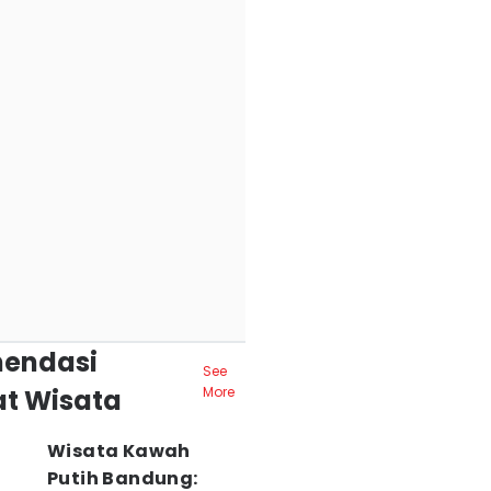
endasi
See
t Wisata
More
Wisata Kawah
Putih Bandung: