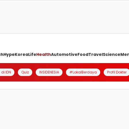
ch
Hype
Korea
Life
Health
Automotive
Food
Travel
Science
Me
 di IDN
Quiz
INSIDENESIA
#LokalBerdaya
Profil Dokter