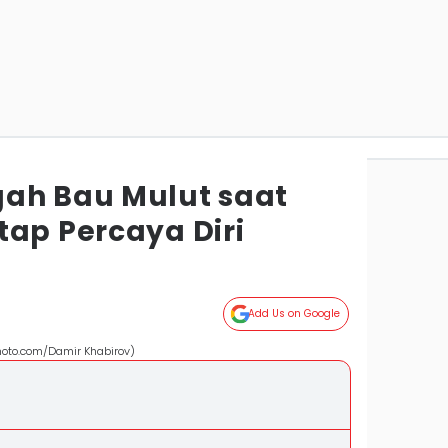
ah Bau Mulut saat
tap Percaya Diri
Add Us on Google
photo.com/Damir Khabirov)