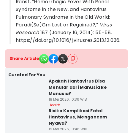
Ranst, “Hemorrhagic Fever With Renal
Syndrome in the New, and Hantavirus
Pulmonary Syndrome in the Old World:
Paradi(Se)Gm Lost or Regained?,”
Virus
Research
187 (January 16, 2014): 55–58,
https://doi.org/10.1016/j.virusres.2013.12.036.
Share Article
Curated For You
Apakah Hantavirus Bisa
Menular dari Manusia ke
Manusia?
18 Mei 2026, 10:36 WIB
Health
Risiko Komplikasi Fatal
Hantavirus, Mengancam
Nyawa?
15 Mei 2026, 10:46 WIB