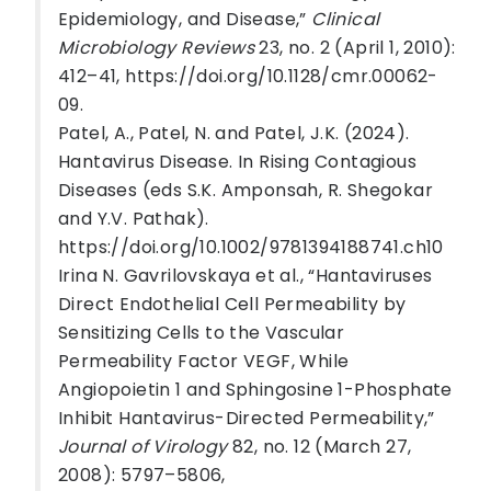
Epidemiology, and Disease,”
Clinical
Microbiology Reviews
23, no. 2 (April 1, 2010):
412–41, https://doi.org/10.1128/cmr.00062-
09.
Patel, A., Patel, N. and Patel, J.K. (2024).
Hantavirus Disease. In Rising Contagious
Diseases (eds S.K. Amponsah, R. Shegokar
and Y.V. Pathak).
https://doi.org/10.1002/9781394188741.ch10
Irina N. Gavrilovskaya et al., “Hantaviruses
Direct Endothelial Cell Permeability by
Sensitizing Cells to the Vascular
Permeability Factor VEGF, While
Angiopoietin 1 and Sphingosine 1-Phosphate
Inhibit Hantavirus-Directed Permeability,”
Journal of Virology
82, no. 12 (March 27,
2008): 5797–5806,