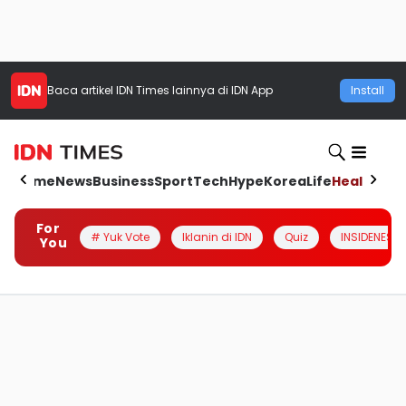
Baca artikel
IDN Times
lainnya di IDN App
Install
Home
News
Business
Sport
Tech
Hype
Korea
Life
Health
Aut
For
# Yuk Vote
Iklanin di IDN
Quiz
INSIDENESIA
You