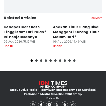
Related Articles
See More
Kenapa Heart Rate
Apakah Tidur Siang Bisa
Ta
Tinggi saat Lari Pelan?
Mengganti Kurang Tidur
S
Ini Penjelasannya
Malam Hari?
u
06 Agu 2026, 15:15 WIB
06 Agu 2026, 14:46 WIB
06
Health
Health
He
About Us
Editorial Team
Contact Us
Terms of Services
Pedoman Media Siber
Index
Sitemap
Follow Us