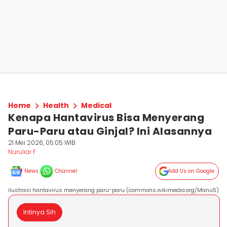
Home
Health
Medical
Kenapa Hantavirus Bisa Menyerang
Paru-Paru atau Ginjal? Ini Alasannya
21 Mei 2026, 05:05 WIB
Nuruliar F
News
Channel
Add Us on Google
ilustrasi hantavirus menyerang paru-paru (commons.wikimedia.org/Manu5)
Intinya Sih