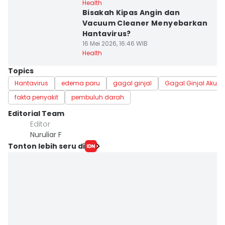
Health
Bisakah Kipas Angin dan
Vacuum Cleaner Menyebarkan
Hantavirus?
16 Mei 2026, 16:46 WIB
Health
Topics
Hantavirus
edema paru
gagal ginjal
Gagal Ginjal Akut
fakta penyakit
pembuluh darah
Editorial Team
Editor
Nuruliar F
Tonton lebih seru di