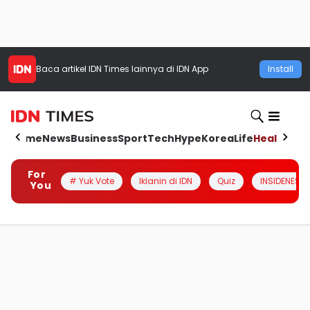
Baca artikel
IDN Times
lainnya di IDN App
Install
Home
News
Business
Sport
Tech
Hype
Korea
Life
Health
Aut
For
# Yuk Vote
Iklanin di IDN
Quiz
INSIDENESIA
You