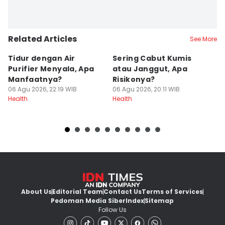
Related Articles
See More
Tidur dengan Air
Sering Cabut Kumis
S
Purifier Menyala, Apa
atau Janggut, Apa
B
Manfaatnya?
Risikonya?
A
06 Agu 2026, 22:19 WIB
06 Agu 2026, 20:11 WIB
06
Health
Health
He
About Us
Editorial Team
Contact Us
Terms of Services
Pedoman Media Siber
Index
Sitemap
Follow Us