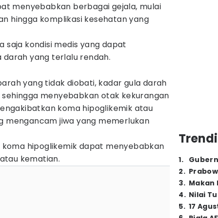
apat menyebabkan berbagai gejala, mulai
an hingga komplikasi kesehatan yang
a saja kondisi medis yang dapat
 darah yang terlalu rendah.
arah yang tidak diobati, kadar gula darah
h sehingga menyebabkan otak kekurangan
 mengakibatkan koma hipoglikemik atau
ang mengancam jiwa yang memerlukan
Trendi
ni, koma hipoglikemik dapat menyebabkan
atau kematian.
1
.
Gubern
2
.
Prabow
3
.
Makan B
4
.
Nilai T
5
.
17 Agus