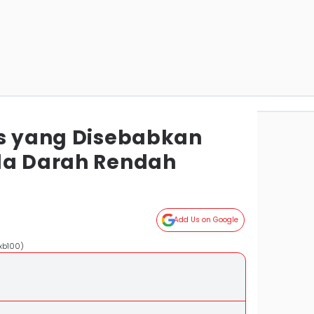
is yang Disebabkan
la Darah Rendah
Add Us on Google
/xb100)