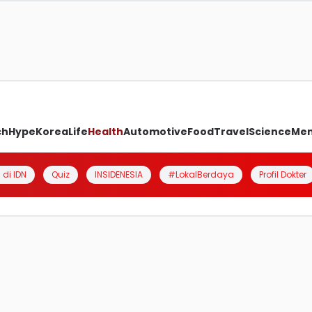
ch
Hype
Korea
Life
Health
Automotive
Food
Travel
Science
Me
 di IDN
Quiz
INSIDENESIA
#LokalBerdaya
Profil Dokter