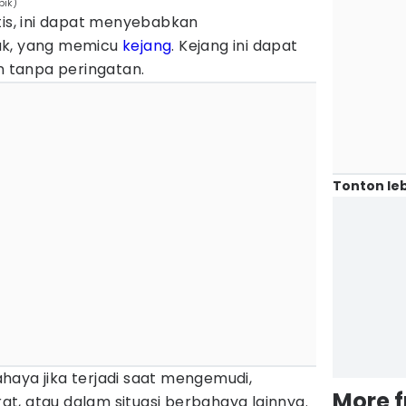
pik)
tis, ini dapat menyebabkan
otak, yang memicu
kejang
. Kejang ini dapat
an tanpa peringatan.
Tonton leb
haya jika terjadi saat mengemudi,
More 
t, atau dalam situasi berbahaya lainnya.