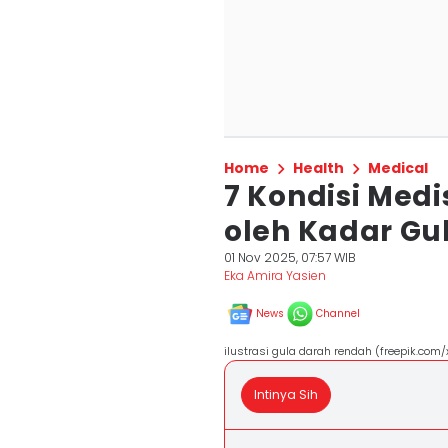
Home
Health
Medical
7 Kondisi Med
oleh Kadar Gu
01 Nov 2025, 07:57 WIB
Eka Amira Yasien
News
Channel
ilustrasi gula darah rendah (freepik.com
Intinya Sih