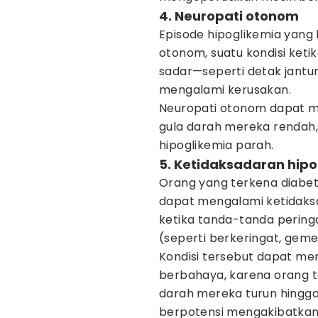
4. Neuropati otonom
Episode hipoglikemia yan
otonom, suatu kondisi keti
sadar—seperti detak jantu
mengalami kerusakan.
Neuropati otonom dapat m
gula darah mereka rendah,
hipoglikemia parah.
5. Ketidaksadaran hip
Orang yang terkena diabete
dapat mengalami ketidaksad
ketika tanda-tanda pering
(seperti berkeringat, gemet
Kondisi tersebut dapat me
berbahaya, karena orang t
darah mereka turun hingga 
berpotensi mengakibatkan