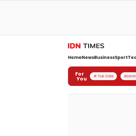
Home
News
Business
Sport
Te
For
# Yuk Vote
Iklanin
You