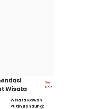
endasi
See
t Wisata
More
Wisata Kawah
Putih Bandung: