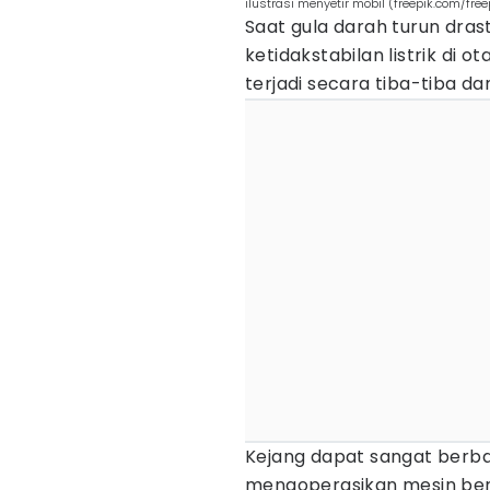
ilustrasi menyetir mobil (freepik.com/free
Saat gula darah turun dras
ketidakstabilan listrik di 
terjadi secara tiba-tiba d
Kejang dapat sangat berba
mengoperasikan mesin bera