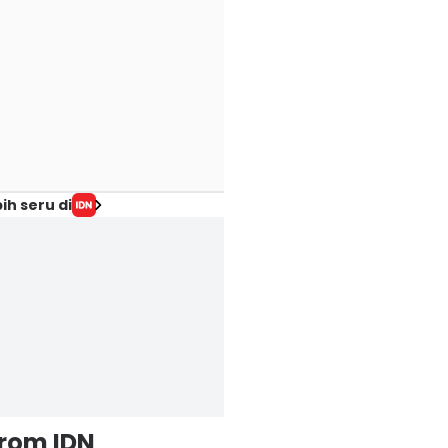
ih seru di
from IDN