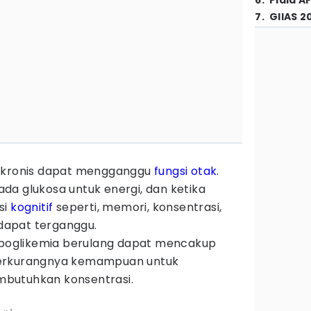
6
.
Piala A
7
.
GIIAS 2
h kronis dapat mengganggu
fungsi otak
.
da glukosa untuk energi, dan ketika
si
kognitif
seperti, memori, konsentrasi,
apat terganggu.
hipoglikemia berulang dapat mencakup
berkurangnya kemampuan untuk
butuhkan konsentrasi.