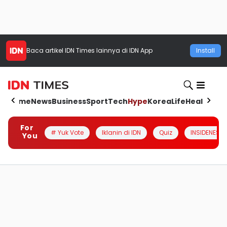
Baca artikel
IDN Times
lainnya di IDN App
Install
Home
News
Business
Sport
Tech
Hype
Korea
Life
Health
Aut
For
# Yuk Vote
Iklanin di IDN
Quiz
INSIDENESIA
You