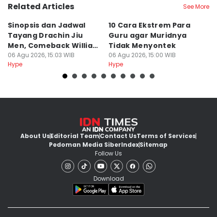
Related Articles
See More
Sinopsis dan Jadwal
10 Cara Ekstrem Para
7
Tayang Drachin Jiu
Guru agar Muridnya
T
Men, Comeback William
Tidak Menyontek
K
Chan
06 Agu 2026, 15:03 WIB
06 Agu 2026, 15:00 WIB
L
06
Hype
Hype
Hy
About Us
Editorial Team
Contact Us
Terms of Services
Pedoman Media Siber
Index
Sitemap
Follow Us
Download