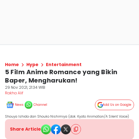
Home
Hype
Entertainment
5 Film Anime Romance yang Bikin
Baper, Mengharukan!
29 Nov 2021, 21:34 WIB
Rakha Alif
News
Channel
Add Us on Google
Shouya Ishida dan Shouko Nishimiya (dok. Kyoto Animation/A Silent Voice)
Share Article