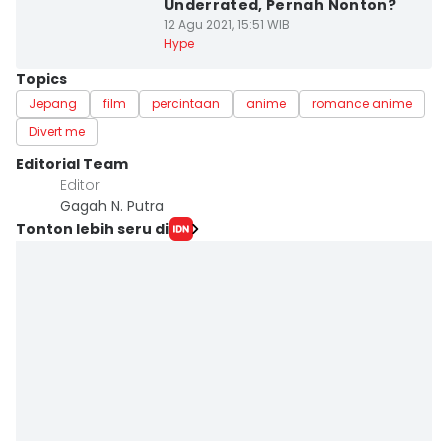
Underrated, Pernah Nonton?
12 Agu 2021, 15:51 WIB
Hype
Topics
Jepang
film
percintaan
anime
romance anime
Divert me
Editorial Team
Editor
Gagah N. Putra
Tonton lebih seru di