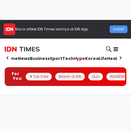
Baca artikel
IDN Times
lainnya di IDN App
Install
Home
News
Business
Sport
Tech
Hype
Korea
Life
Health
Aut
For
# Yuk Vote
Iklanin di IDN
Quiz
INSIDENESIA
You