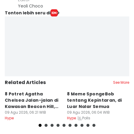
Yeoli Choco
Tonton lebih seru di
Related Articles
See More
8 Potret Agatha
8 Meme SpongeBob
7
Chelsea Jalan-jalan di
tentang Kepintaran, di
Ku
Kawasan Beacon Hill,
Luar Nalar Semua
M
Boston!
09 Agu 2026, 06:21 WIB
09 Agu 2026, 06:04 WIB
J
09
Polls
Hype
Hype
Hy