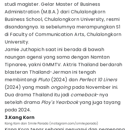
studi magister. Gelar Master of Business
Administration (M.B.A.) dari Chulalongkorn
Business School, Chulalongkorn University, resmi
disandangnya. Ia sebelumnya merampungkan S1
di Faculty of Communication Arts, Chulalongkorn
University.
Jamie Juthapich saat ini berada di bawah
naungan agensi yang sama dengan Namtan
Tipnaree, yakni GMMTV. Aktris Thailand berdarah
blasteran Thailand-Jerman ini tengah
membintangi
Pluto
(2024) dan
Perfect 10 Liners
(2024) yang masih
ongoing
pada November ini.
Dua drama Thailand itu jadi
comeback
-nya
setelah drama
Ploy's Yearbook
yang juga tayang
pada 2024.
3.Kang Korn
Kang Korn dan Smile Parada (instagram.com/smile.parada)
Kang Korn tenar sebagai penyanyi dan pemenang