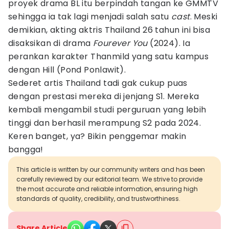
proyek drama BL itu berpindah tangan ke GMMTV
sehingga ia tak lagi menjadi salah satu
cast
. Meski
demikian, akting aktris Thailand 26 tahun ini bisa
disaksikan di drama
Fourever You
(2024). Ia
perankan karakter Thanmild yang satu kampus
dengan Hill (Pond Ponlawit).
Sederet artis Thailand tadi gak cukup puas
dengan prestasi mereka di jenjang S1. Mereka
kembali mengambil studi perguruan yang lebih
tinggi dan berhasil merampung S2 pada 2024.
Keren banget, ya? Bikin penggemar makin
bangga!
This article is written by our community writers and has been
carefully reviewed by our editorial team. We strive to provide
the most accurate and reliable information, ensuring high
standards of quality, credibility, and trustworthiness.
Share Article