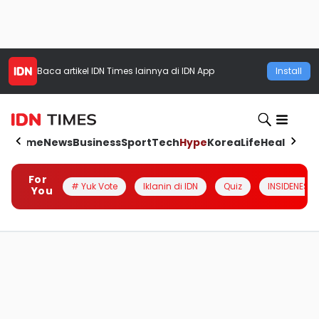
Baca artikel
IDN Times
lainnya di IDN App
Install
Home
News
Business
Sport
Tech
Hype
Korea
Life
Health
Aut
For
# Yuk Vote
Iklanin di IDN
Quiz
INSIDENESIA
You