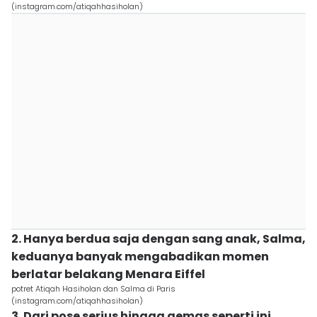
(instagram.com/atiqahhasiholan)
2. Hanya berdua saja dengan sang anak, Salma,
keduanya banyak mengabadikan momen
berlatar belakang Menara Eiffel
potret Atiqah Hasiholan dan Salma di Paris
(instagram.com/atiqahhasiholan)
3. Dari pose serius hingga gemas seperti ini