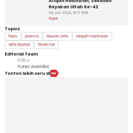
Atiqah Hasiholan, Sekalian
Rayakan Ultah Ke-42
08 Jan 2024, 16:17 WIB
Hype
Topics
Paris
prancis
liburan artis
atiqah hasiholan
artis liburan
Divert me
Editorial Team
Editor
Puteri Avantika
Tonton lebih seru di