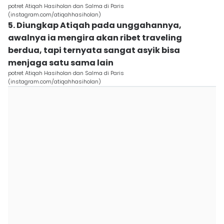
potret Atiqah Hasiholan dan Salma di Paris
(instagram.com/atiqahhasiholan)
5. Diungkap Atiqah pada unggahannya,
awalnya ia mengira akan ribet traveling
berdua, tapi ternyata sangat asyik bisa
menjaga satu sama lain
potret Atiqah Hasiholan dan Salma di Paris
(instagram.com/atiqahhasiholan)