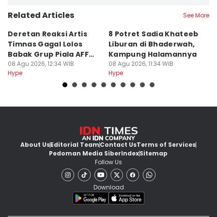
Related Articles
See More
Deretan Reaksi Artis
8 Potret Sadia Khateeb
MD
Timnas Gagal Lolos
Liburan di Bhaderwah,
Fi
Babak Grup Piala AFF
Kampung Halamannya
De
2026
08 Agu 2026, 12:34 WIB
08 Agu 2026, 11:34 WIB
08
Hype
Hype
Hy
About Us
Editorial Team
Contact Us
Terms of Services
Pedoman Media Siber
Index
Sitemap
Follow Us
Download