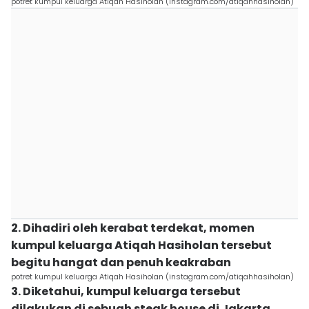
potret kumpul keluarga Atiqah Hasiholan (instagram.com/atiqahhasiholan)
2. Dihadiri oleh kerabat terdekat, momen
kumpul keluarga Atiqah Hasiholan tersebut
begitu hangat dan penuh keakraban
potret kumpul keluarga Atiqah Hasiholan (instagram.com/atiqahhasiholan)
3. Diketahui, kumpul keluarga tersebut
dilakukan di sebuah steak house di Jakarta