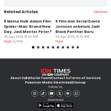
Related Articles
See More
8 Meme Hulk dalam Film
5 Film dan Serial David
Us
Spider-Man: Brand New
Jonsson sebelum Jadi
M
Day, Jadi Mentor Peter?
Black Panther Baru
J
06 Agu 2026, 18:24 WIB
06 Agu 2026, 18:20 WIB
d
06
Polls
Hype
Hype
Hy
About Us
Editorial Team
Contact Us
Terms of Services
Pedoman Media Siber
Index
Sitemap
Follow Us
Download