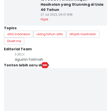
Hasiholan yang Stunning di Usia
40 Tahun
27 Jul 2022, 09:01 WIB
Hype
Topics
artis indonesia
ulang tahun artis
atiqah hasiholan
Divert me
Editorial Team
Editor
Agustin Fatimah
Tonton lebih seru di