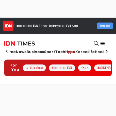
Baca artikel
IDN Times
lainnya di IDN App
Install
Home
News
Business
Sport
Tech
Hype
Korea
Life
Health
Aut
For
# Yuk Vote
Iklanin di IDN
Quiz
INSIDENESIA
You