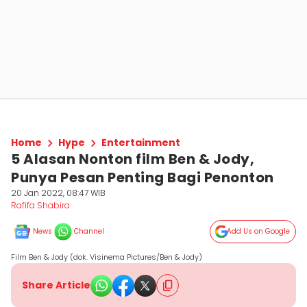
Home
Hype
Entertainment
5 Alasan Nonton film Ben & Jody,
Punya Pesan Penting Bagi Penonton
20 Jan 2022, 08:47 WIB
Rafifa Shabira
News
Channel
Add Us on Google
Film Ben & Jody (dok. Visinema Pictures/Ben & Jody)
Share Article