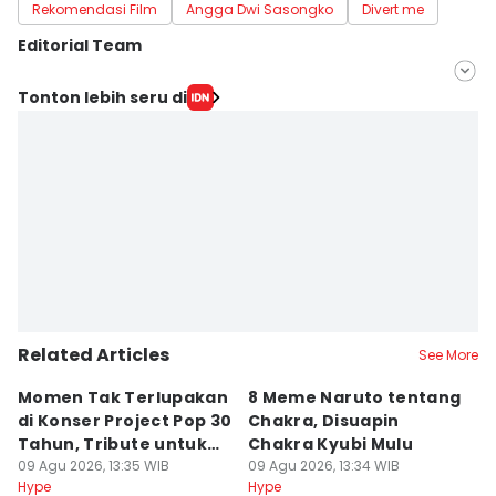
Rekomendasi Film
Angga Dwi Sasongko
Divert me
Editorial Team
Editor
Tonton lebih seru di
Triadanti N
Editor
Rafifa Shabira
Related Articles
See More
Momen Tak Terlupakan
8 Meme Naruto tentang
L
di Konser Project Pop 30
Chakra, Disuapin
Z
Tahun, Tribute untuk
Chakra Kyubi Mulu
A
Oon
09 Agu 2026, 13:35 WIB
09 Agu 2026, 13:34 WIB
09
Hype
Hype
Hy