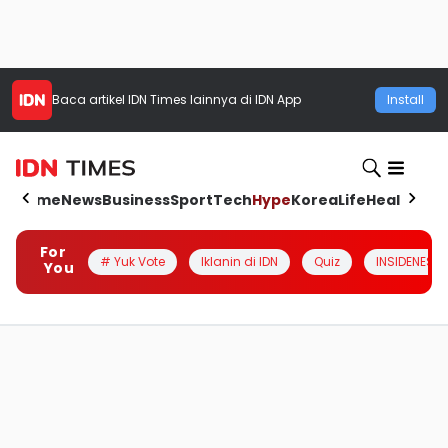
Baca artikel
IDN Times
lainnya di IDN App
Install
Home
News
Business
Sport
Tech
Hype
Korea
Life
Health
Aut
For
# Yuk Vote
Iklanin di IDN
Quiz
INSIDENESIA
You