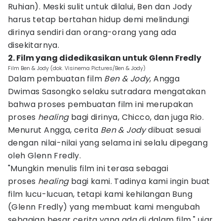
Ruhian). Meski sulit untuk dilalui, Ben dan Jody
harus tetap bertahan hidup demi melindungi
dirinya sendiri dan orang-orang yang ada
disekitarnya.
2. Film yang didedikasikan untuk Glenn Fredly
Film Ben & Jody (dok. Visinema Pictures/Ben & Jody)
Dalam pembuatan film
Ben & Jody
, Angga
Dwimas Sasongko selaku sutradara mengatakan
bahwa proses pembuatan film ini merupakan
proses
healing
bagi dirinya, Chicco, dan juga Rio.
Menurut Angga, cerita
Ben & Jody
dibuat sesuai
dengan nilai-nilai yang selama ini selalu dipegang
oleh Glenn Fredly.
"Mungkin menulis film ini terasa sebagai
proses
healing
bagi kami. Tadinya kami ingin buat
film lucu-lucuan, tetapi kami kehilangan Bung
(Glenn Fredly) yang membuat kami mengubah
sebagian besar cerita yang ada di dalam film," ujar