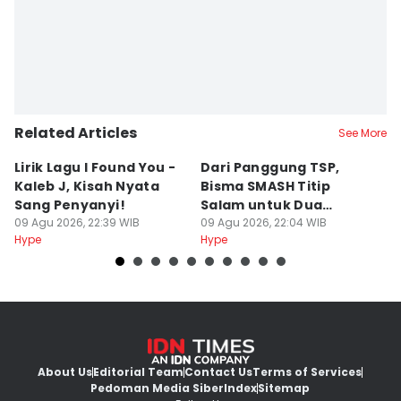
Related Articles
See More
Lirik Lagu I Found You -
Dari Panggung TSP,
S
Kaleb J, Kisah Nyata
Bisma SMASH Titip
B
Sang Penyanyi!
Salam untuk Dua
S
09 Agu 2026, 22:39 WIB
Mantan Member
09 Agu 2026, 22:04 WIB
R
09
Hype
Hype
Hy
About Us
Editorial Team
Contact Us
Terms of Services
Pedoman Media Siber
Index
Sitemap