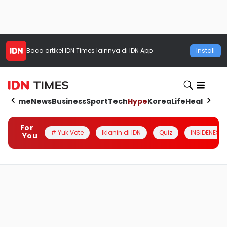
Baca artikel
IDN Times
lainnya di IDN App
Install
Home
News
Business
Sport
Tech
Hype
Korea
Life
Health
Aut
For
# Yuk Vote
Iklanin di IDN
Quiz
INSIDENESIA
You