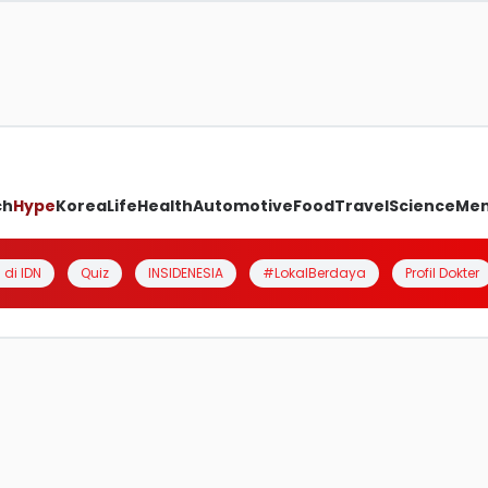
ch
Hype
Korea
Life
Health
Automotive
Food
Travel
Science
Me
 di IDN
Quiz
INSIDENESIA
#LokalBerdaya
Profil Dokter