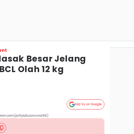
ent
 Masak Besar Jelang
BCL Olah 12 kg
Add Us on Google
gram.com/prillylatuconsina96)