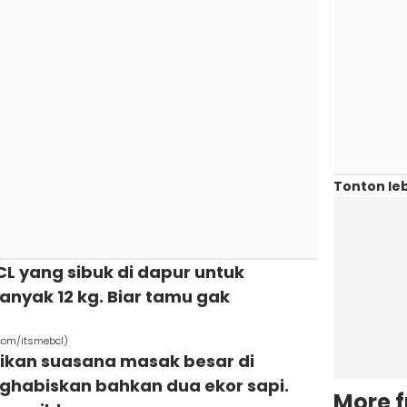
Tonton leb
CL yang sibuk di dapur untuk
yak 12 kg. Biar tamu gak
com/itsmebcl)
gikan suasana masak besar di
habiskan bahkan dua ekor sapi.
More 