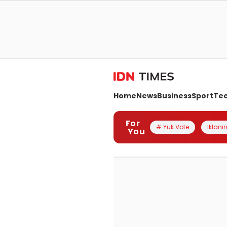
Home
News
Business
Sport
Te
For
# Yuk Vote
Iklanin
You