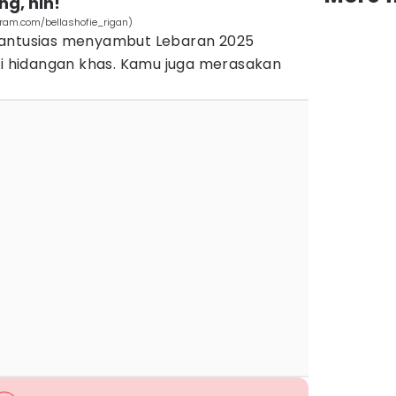
g, nih!
gram.com/bellashofie_rigan)
 antusias menyambut Lebaran 2025
 hidangan khas. Kamu juga merasakan