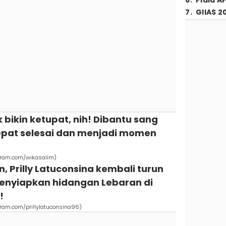
6
.
Piala A
7
.
GIIAS 2
k bikin ketupat, nih! Dibantu sang
cepat selesai dan menjadi momen
gram.com/wikasalim)
n, Prilly Latuconsina kembali turun
menyiapkan hidangan Lebaran di
!
gram.com/prillylatuconsina96)