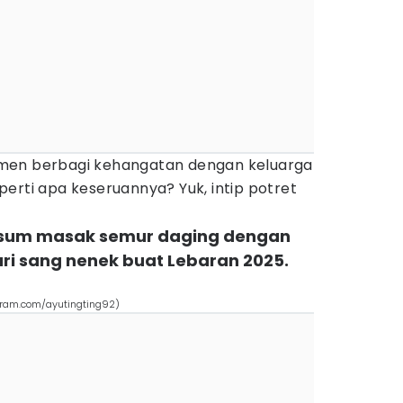
 momen berbagi kehangatan dengan keluarga
erti apa keseruannya? Yuk, intip potret
Kalsum masak semur daging dengan
ri sang nenek buat Lebaran 2025.
gram.com/ayutingting92)