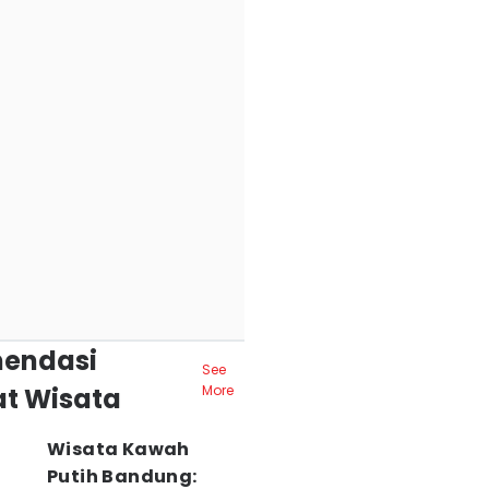
endasi
See
t Wisata
More
Wisata Kawah
Putih Bandung: