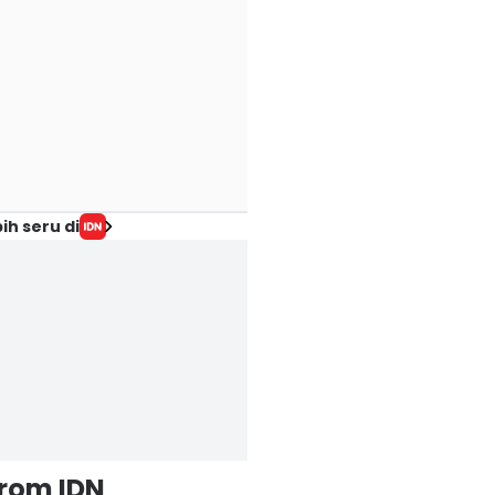
ih seru di
from IDN