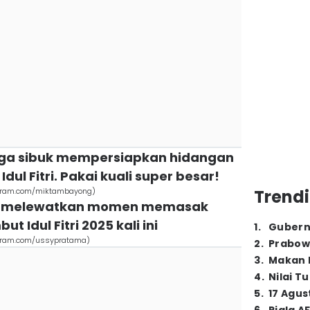
uga sibuk mempersiapkan hidangan
Idul Fitri. Pakai kuali super besar!
agram.com/miktambayong)
Trendi
 tak melewatkan momen memasak
 Idul Fitri 2025 kali ini
1
.
Gubern
agram.com/ussypratama)
2
.
Prabow
3
.
Makan B
4
.
Nilai T
5
.
17 Agus