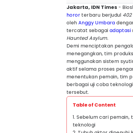
Jakarta, IDN Times
- Bio
horor
terbaru berjudul
402
oleh
Anggy Umbara
dengan 
tercatat sebagai
adaptasi
Haunted Asylum.
Demi menciptakan pengala
menegangkan, tim produk
menggunakan sistem syutin
aktif selama proses peng
menentukan pemain, tim pr
berbagai uji coba teknolo
tersebut.
Table of Content
1. Sebelum cari pemain, t
teknologi
2. Tubuh aktor dipenuhi