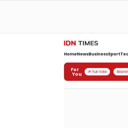
Home
News
Business
Sport
Te
For
# Yuk Vote
Iklanin
You