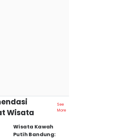
endasi
See
t Wisata
More
Wisata Kawah
Putih Bandung: