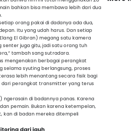
main bahkan bisa membawa lebih dari dua
.
 setiap orang pakai di dadanya ada dua,
epan. Itu yang udah harus. Dan setiap
g (Elang El Gibran) megang satu kamera
 senter juga gitu, jadi satu orang tuh
ra,” tambah sang sutradara.
rus mengenakan berbagai perangkat
 selama syuting berlangsung, proses
rasa lebih menantang secara fisik bagi
dari perangkat transmitter yang terus
i) ngerasain di badannya panas. Karena
adan pemain. Bukan karena ketempelan,
t, kan di badan mereka ditempeli
toring dari jauh