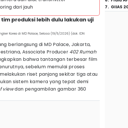
6
.
Piala A
oring dari jauh
7
.
GIIAS 2
 tim produksi lebih dulu lakukan uji
gker Korea di MD Palace, Selasa (19/5/2026) (dok. IDN
ang berlangsung di MD Palace, Jakarta,
Destriana, Associate Producer
402 Rumah
kapkan bahwa tantangan terbesar film
. Menurutnya, sebelum memulai proses
 melakukan riset panjang sekitar tiga atau
ukan sistem kamera yang tepat demi
f view
dan pengambilan gambar 360