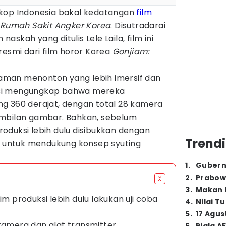
skop Indonesia bakal kedatangan
film
 Rumah Sakit Angker Korea
. Disutradarai
naskah yang ditulis Lele Laila, film ini
resmi dari film horor Korea
Gonjiam:
man menonton yang lebih imersif dan
si mengungkap bahwa mereka
g 360 derajat, dengan total 28 kamera
ambilan gambar. Bahkan, sebelum
oduksi lebih dulu disibukkan dengan
Trendi
gi untuk mendukung konsep syuting
1
.
Gubern
2
.
Prabow
3
.
Makan B
im produksi lebih dulu lakukan uji coba
4
.
Nilai T
5
.
17 Agus
 kamera dan alat transmitter