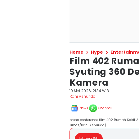
Home
Hype
Entertainm
Film 402 Ruma
Syuting 360 D
Kamera
19 Mei 2026, 21:34 WIB
Rani Asnurida
News
Channel
press conference film 402 Rumah Sakit An
Times/Rani Asnurida)
Intinya Sih