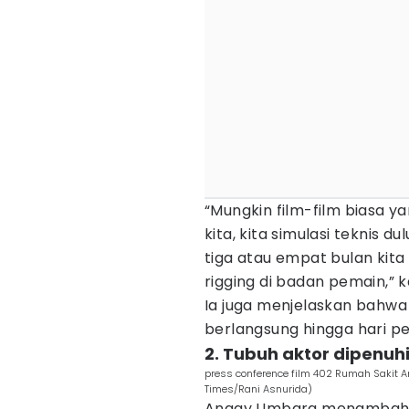
“Mungkin film-film biasa y
kita, kita simulasi teknis d
tiga atau empat bulan kita 
rigging di badan pemain,” 
Ia juga menjelaskan bahwa 
berlangsung hingga hari pe
2. Tubuh aktor dipenuh
press conference film 402 Rumah Sakit An
Times/Rani Asnurida)
Anggy Umbara menambahka