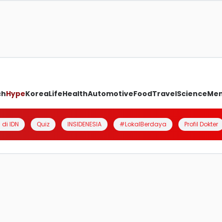
ch
Hype
Korea
Life
Health
Automotive
Food
Travel
Science
Me
 di IDN
Quiz
INSIDENESIA
#LokalBerdaya
Profil Dokter