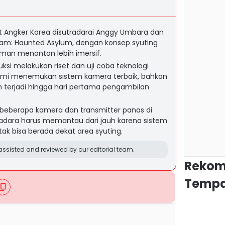
t Angker Korea disutradarai Anggy Umbara dan
jiam: Haunted Asylum, dengan konsep syuting
aman menonton lebih imersif.
ksi melakukan riset dan uji coba teknologi
emi menemukan sistem kamera terbaik, bahkan
ih terjadi hingga hari pertama pengambilan
beberapa kamera dan transmitter panas di
adara harus memantau dari jauh karena sistem
ak bisa berada dekat area syuting.
ssisted and reviewed by our editorial team.
Rekom
Tempa