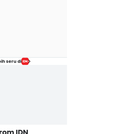
ih seru di
from IDN