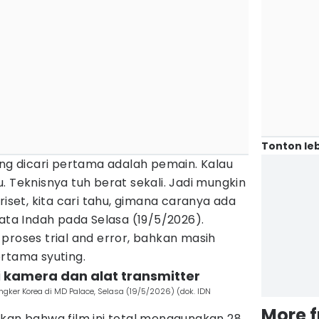
Tonton leb
ang dicari pertama adalah pemain. Kalau
ulu. Teknisnya tuh berat sekali. Jadi mungkin
riset, kita cari tahu, gimana caranya ada
kata Indah pada Selasa (19/5/2026).
proses trial and error, bahkan masih
rtama syuting.
i kamera dan alat transmitter
gker Korea di MD Palace, Selasa (19/5/2026) (dok. IDN
More 
n bahwa film ini total menggunakan 28