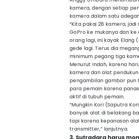
kamera, dengan setiap pe
kamera dalam satu adegan
“Kita pakai 28 kamera, jadi
GoPro ke mukanya dan ke d
orang lagi, ini kayak Elan
gede lagi. Terus dia megang
minimum pegang tiga kame
Menurut Indah, karena ha
kamera dan alat pendukung
pengambilan gambar pun te
para pemain karena panas 
aktif di tubuh pemain.
“Mungkin Kori (Saputra Kor
banyak alat di belakang b
tapi karena kepanasan ala
transmitter,” lanjutnya.
3. Sutradara harus moni