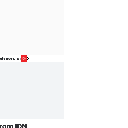
ih seru di
from IDN