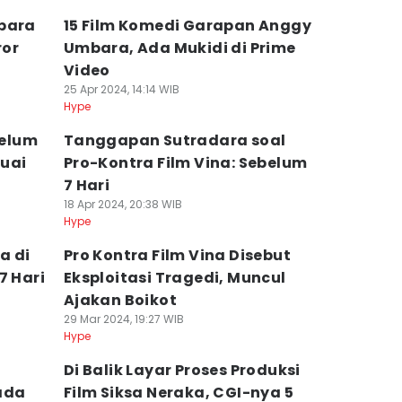
mbara
15 Film Komedi Garapan Anggy
ror
Umbara, Ada Mukidi di Prime
Video
25 Apr 2024, 14:14 WIB
Hype
belum
Tanggapan Sutradara soal
suai
Pro-Kontra Film Vina: Sebelum
7 Hari
18 Apr 2024, 20:38 WIB
Hype
a di
Pro Kontra Film Vina Disebut
7 Hari
Eksploitasi Tragedi, Muncul
Ajakan Boikot
29 Mar 2024, 19:27 WIB
Hype
s
Di Balik Layar Proses Produksi
ada
Film Siksa Neraka, CGI-nya 5