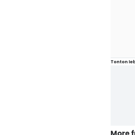
Tonton leb
More 