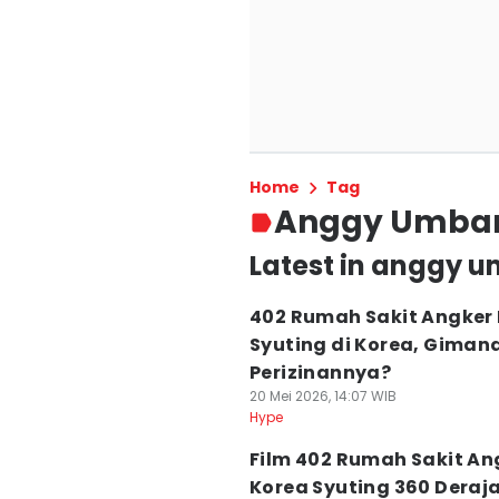
Home
Tag
Anggy Umba
Latest in anggy 
402 Rumah Sakit Angker
Syuting di Korea, Giman
Perizinannya?
20 Mei 2026, 14:07 WIB
Hype
Film 402 Rumah Sakit An
Korea Syuting 360 Deraj