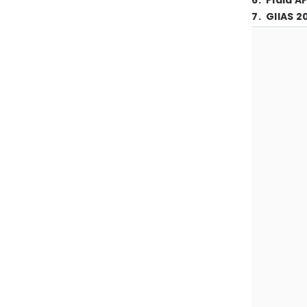
6
.
Piala A
7
.
GIIAS 2