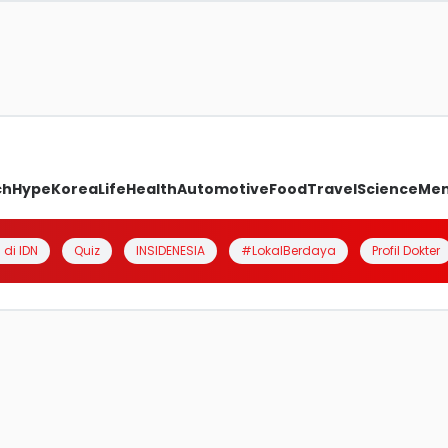
ch
Hype
Korea
Life
Health
Automotive
Food
Travel
Science
Me
 di IDN
Quiz
INSIDENESIA
#LokalBerdaya
Profil Dokter