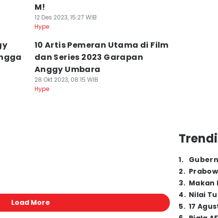
M!
12 Des 2023, 15:27 WIB
Hype
gy
10 Artis Pemeran Utama di Film
ingga
dan Series 2023 Garapan
Anggy Umbara
28 Okt 2023, 08:15 WIB
Hype
Trendi
1
.
Gubern
2
.
Prabow
3
.
Makan B
4
.
Nilai T
Load More
5
.
17 Agus