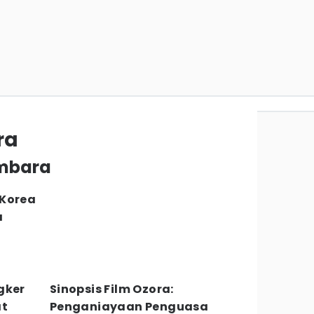
ra
umbara
 Korea
a
gker
Sinopsis Film Ozora:
at
Penganiayaan Penguasa