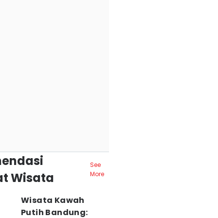
endasi
See
t Wisata
More
Wisata Kawah
Putih Bandung: