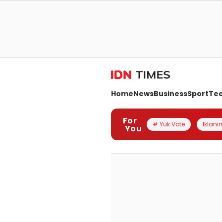
Home
News
Business
Sport
Te
For
# Yuk Vote
Iklanin
You