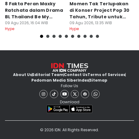
8 Fakta Peran Maxky
Momen Tak Terlupakan
8
Ratchata dalam Drama
di Konser Project Pop 30
C
BL Thailand Be My
Tahun, Tribute untuk
C
Player Two
09 Agu 2026, 16:04 WIB
Oon
09 Agu 2026, 13:35 WIB
09
Hype
Hype
Hy
About Us
Editorial Team
Contact Us
Terms of Services
Pedoman Media Siber
Index
Sitemap
Follow Us
Download
© 2026 IDN. All Rights Reserved.