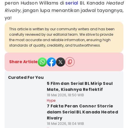
peran Hudson Williams di
serial
BL Kanada
Heated
Rivalry,
jangan lupa menantikan jadwal tayangnya,
ya!
This article is written by our community writers and has been
carefully reviewed by our editorial team. We strive to provide
the most accurate and reliable information, ensuring high
standards of quality, credibility, and trustworthiness.
Share Article
Curated For You
5 Film dan Serial BL Mirip Soul
Mate, Kisahnya Reflektif
18 Mei 2026, 18:50 WIB
Hype
7 Fakta Peran Connor Storrie
dalam Serial BL Kanada Heated
Rivalry
18 Mei 2026, 18:04 WIB