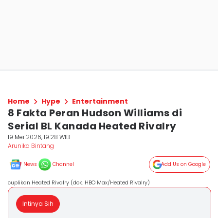
Home
Hype
Entertainment
8 Fakta Peran Hudson Williams di
Serial BL Kanada Heated Rivalry
19 Mei 2026, 19:28 WIB
Arunika Bintang
News
Channel
Add Us on Google
cuplikan Heated Rivalry (dok. HBO Max/Heated Rivalry)
Intinya Sih