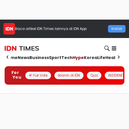
Baca artikel
IDN Times
lainnya di IDN App
Install
Home
News
Business
Sport
Tech
Hype
Korea
Life
Health
Aut
For
# Yuk Vote
Iklanin di IDN
Quiz
INSIDENESIA
You