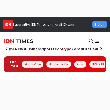
Baca artikel
IDN Times
lainnya di IDN App
Install
Home
News
Business
Sport
Tech
Hype
Korea
Life
Health
Aut
For
# Yuk Vote
Iklanin di IDN
Quiz
INSIDENESIA
You