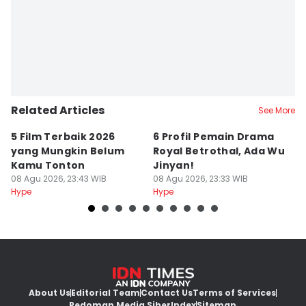
Related Articles
See More
5 Film Terbaik 2026
6 Profil Pemain Drama
5
yang Mungkin Belum
Royal Betrothal, Ada Wu
P
Kamu Tonton
Jinyan!
M
08 Agu 2026, 23:43 WIB
08 Agu 2026, 23:33 WIB
08
Hype
Hype
Hy
About Us
Editorial Team
Contact Us
Terms of Services
Pedoman Media Siber
Index
Sitemap