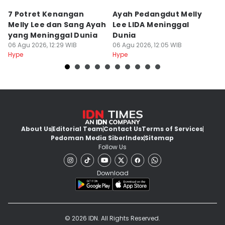
7 Potret Kenangan
Ayah Pedangdut Melly
9
Melly Lee dan Sang Ayah
Lee LIDA Meninggal
L
yang Meninggal Dunia
Dunia
B
06 Agu 2026, 12:29 WIB
06 Agu 2026, 12:05 WIB
06
Hype
Hype
Hy
About Us
Editorial Team
Contact Us
Terms of Services
Pedoman Media Siber
Index
Sitemap
Follow Us
Download
© 2026 IDN. All Rights Reserved.