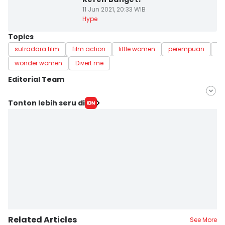
11 Jun 2021, 20:33 WIB
Hype
Topics
sutradara film
film action
little women
perempuan
fi
wonder women
Divert me
Editorial Team
Editor
Tonton lebih seru di
Naufal Al Rahman
Editor
Stella Azasya
Related Articles
See More