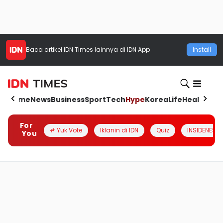
Baca artikel
IDN Times
lainnya di IDN App
Install
Home
News
Business
Sport
Tech
Hype
Korea
Life
Health
Aut
For
# Yuk Vote
Iklanin di IDN
Quiz
INSIDENESIA
You