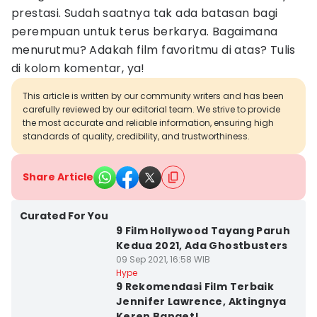
prestasi. Sudah saatnya tak ada batasan bagi
perempuan untuk terus berkarya. Bagaimana
menurutmu? Adakah film favoritmu di atas? Tulis
di kolom komentar, ya!
This article is written by our community writers and has been
carefully reviewed by our editorial team. We strive to provide
the most accurate and reliable information, ensuring high
standards of quality, credibility, and trustworthiness.
Share Article
Curated For You
9 Film Hollywood Tayang Paruh
Kedua 2021, Ada Ghostbusters
09 Sep 2021, 16:58 WIB
Hype
9 Rekomendasi Film Terbaik
Jennifer Lawrence, Aktingnya
Keren Banget!