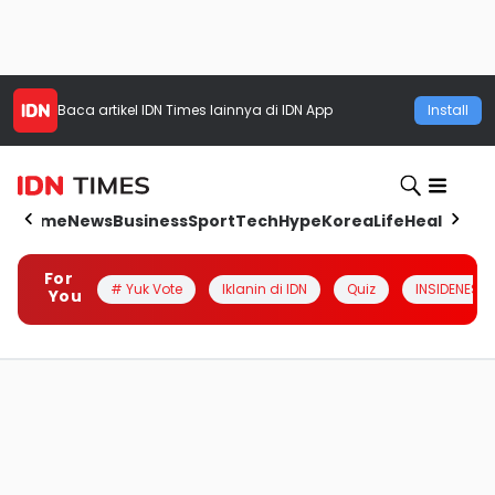
Baca artikel
IDN Times
lainnya di IDN App
Install
Home
News
Business
Sport
Tech
Hype
Korea
Life
Health
Aut
For
# Yuk Vote
Iklanin di IDN
Quiz
INSIDENESIA
You