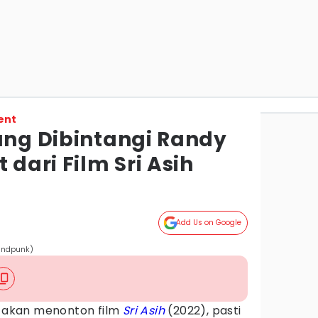
ent
ang Dibintangi Randy
 dari Film Sri Asih
Add Us on Google
randpunk)
au akan menonton film
Sri Asih
(2022), pasti