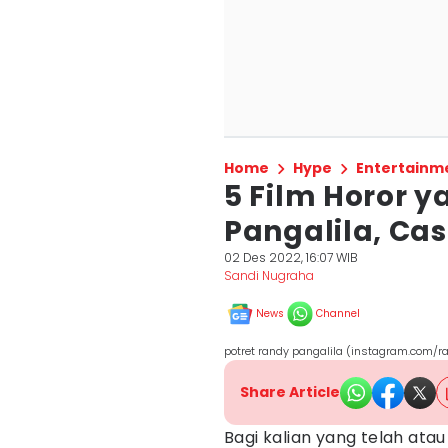
Home
Hype
Entertainm
5 Film Horor y
Pangalila, Cast
02 Des 2022, 16:07 WIB
Sandi Nugraha
News
Channel
potret randy pangalila (instagram.com/
Share Article
Bagi kalian yang telah at