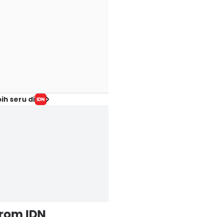
ih seru di
from IDN