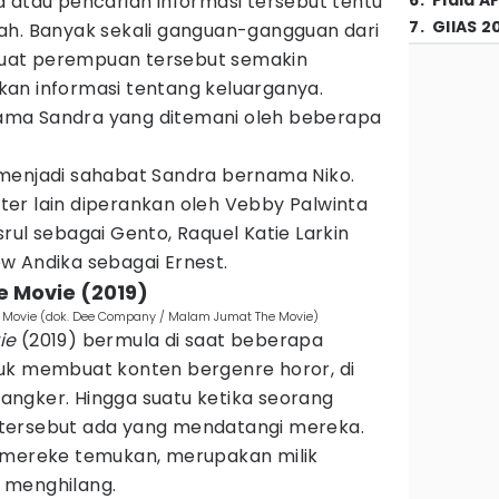
 atau pencarian informasi tersebut tentu
6
.
Piala A
7
.
GIIAS 2
ah. Banyak sekali ganguan-gangguan dari
uat perempuan tersebut semakin
an informasi tentang keluarganya.
ma Sandra yang ditemani oleh beberapa
menjadi sahabat Sandra bernama Niko.
er lain diperankan oleh Vebby Palwinta
rul sebagai Gento, Raquel Katie Larkin
w Andika sebagai Ernest.
e Movie (2019)
e Movie (dok. Dee Company / Malam Jumat The Movie)
ie
(2019) bermula di saat beberapa
uk membuat konten bergenre horor, di
ngker. Hingga suatu ketika seorang
tersebut ada yang mendatangi mereka.
 mereke temukan, merupakan milik
 menghilang.