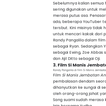
Sebelumnya kalian semua h
sering digunakan untuk me
merasa putus asa. Penasar
ada, beberapa YouTuber t
tersbut. Kini misinya tida
untuk mencari kakak dari 
Randy Pangalila dalam fil
sebagai Ryan. Sedangkan You
sebagai Ewing, Zoe Abbas s
dan Ajil Ditto sebagai Oji.
3. Film Si Manis Jembat
Randy Pangalila di film Si Manis Jembata
Film
Si Manis Jembatan An
pembalasan dendam seoran
dihanyutkan ke sungai di 
oleh orang-orang jahat ya
Sang suami sudah merasa k
lain bernama Yudha.