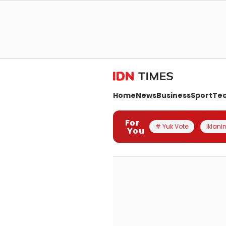
Home
News
Business
Sport
Te
For
# Yuk Vote
Iklanin
You