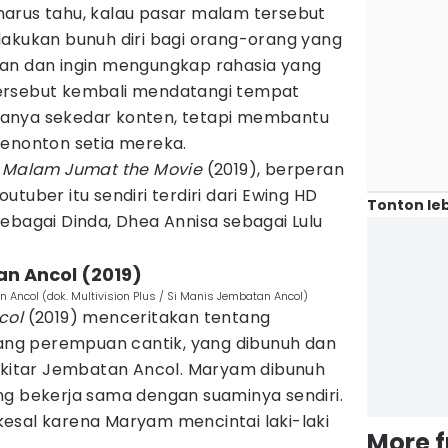
arus tahu, kalau pasar malam tersebut
lakukan bunuh diri bagi orang-orang yang
an dan ingin mengungkap rahasia yang
ersebut kembali mendatangi tempat
k hanya sekedar konten, tetapi membantu
penonton setia mereka.
m
Malam Jumat the Movie
(2019), berperan
tuber itu sendiri terdiri dari Ewing HD
Tonton leb
ebagai Dinda, Dhea Annisa sebagai Lulu
an Ancol (2019)
n Ancol (dok. Multivision Plus / Si Manis Jembatan Ancol)
col
(2019) menceritakan tentang
g perempuan cantik, yang dibunuh dan
sekitar Jembatan Ancol. Maryam dibunuh
ng bekerja sama dengan suaminya sendiri.
esal karena Maryam mencintai laki-laki
More 