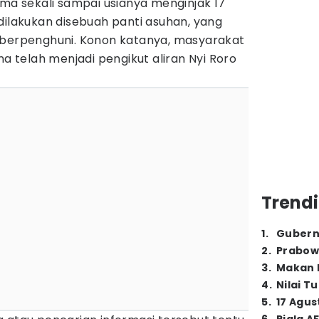
ama sekali sampai usianya menginjak 17
dilakukan disebuah panti asuhan, yang
 berpenghuni. Konon katanya, masyarakat
na telah menjadi pengikut aliran Nyi Roro
Trendi
1
.
Gubern
2
.
Prabow
3
.
Makan B
4
.
Nilai T
5
.
17 Agus