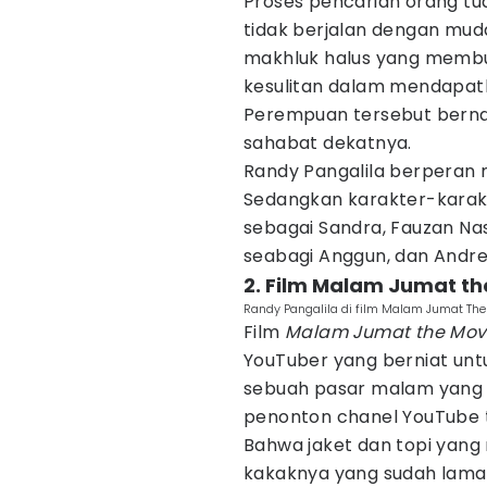
Proses pencarian orang tua
tidak berjalan dengan mud
makhluk halus yang memb
kesulitan dalam mendapatk
Perempuan tersebut berna
sahabat dekatnya.
Randy Pangalila berperan 
Sedangkan karakter-karakt
sebagai Sandra, Fauzan Nas
seabagi Anggun, dan Andre
2. Film Malam Jumat th
Randy Pangalila di film Malam Jumat Th
Film
Malam Jumat the Mov
YouTuber yang berniat unt
sebuah pasar malam yang a
penonton chanel YouTube 
Bahwa jaket dan topi yang
kakaknya yang sudah lama