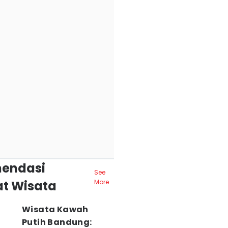
endasi
See
t Wisata
More
Wisata Kawah
Putih Bandung: