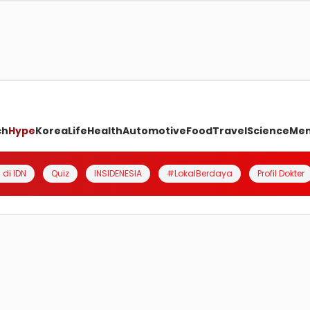
ch
Hype
Korea
Life
Health
Automotive
Food
Travel
Science
Me
 di IDN
Quiz
INSIDENESIA
#LokalBerdaya
Profil Dokter