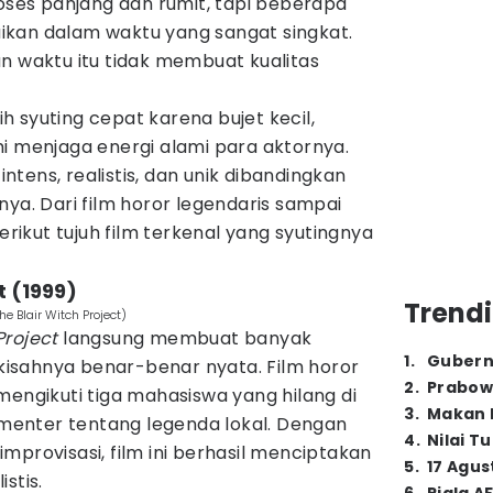
roses panjang dan rumit, tapi beberapa
saikan dalam waktu yang sangat singkat.
n waktu itu tidak membuat kualitas
 syuting cepat karena bujet kecil,
i menjaga energi alami para aktornya.
 intens, realistis, dan unik dibandingkan
nya. Dari film horor legendaris sampai
ikut tujuh film terkenal yang syutingnya
t (1999)
Trendi
he Blair Witch Project)
Project
langsung membuat banyak
1
.
Gubern
isahnya benar-benar nyata. Film horor
2
.
Prabow
 mengikuti tiga mahasiswa yang hilang di
3
.
Makan B
enter tentang legenda lokal. Dengan
4
.
Nilai T
mprovisasi, film ini berhasil menciptakan
5
.
17 Agus
stis.