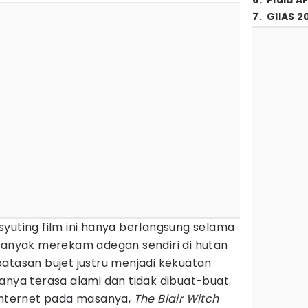
6
.
Piala A
7
.
GIIAS 2
yuting film ini hanya berlangsung selama
 banyak merekam adegan sendiri di hutan
atasan bujet justru menjadi kekuatan
anya terasa alami dan tidak dibuat-buat.
 internet pada masanya,
The Blair Witch