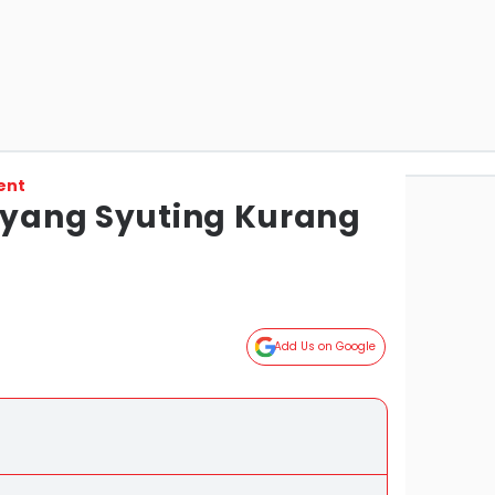
ent
r yang Syuting Kurang
Add Us on Google