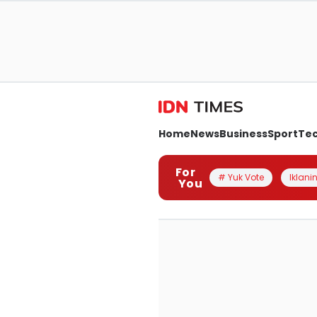
Home
News
Business
Sport
Te
For
# Yuk Vote
Iklanin
You