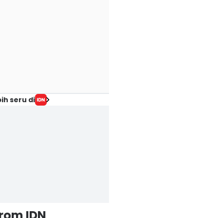
ih seru di
from IDN