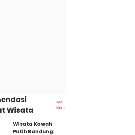
endasi
See
t Wisata
More
Wisata Kawah
Putih Bandung: