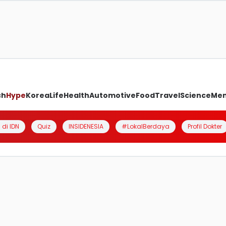
ch
Hype
Korea
Life
Health
Automotive
Food
Travel
Science
Me
 di IDN
Quiz
INSIDENESIA
#LokalBerdaya
Profil Dokter