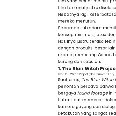
film yang dibuat melalui p
film terkenal justru disele
Hebatnya lagi, keterbatasa
mereka menurun.
Beberapa sutradara memilih
konsep minimalis, atau dem
Hasilnya justru terasa lebih
dengan produksi besar lain
drama pemenang Oscar, ber
kurang dari sebulan.
1. The Blair Witch Projec
The Blair Witch Project (dok. Summit Ent./T
Saat dirilis,
The Blair Witch 
penonton percaya bahwa k
bergaya
found footage
ini
hutan saat membuat dokum
kamera goyang dan dialog i
ketakutan yang sangat reali