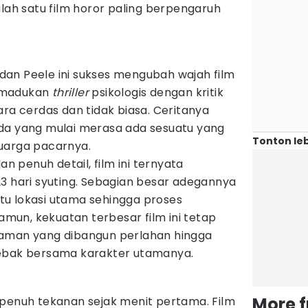
lah satu film horor paling berpengaruh
an Peele ini sukses mengubah wajah film
madukan
thriller
psikologis dengan kritik
ara cerdas dan tidak biasa. Ceritanya
da yang mulai merasa ada sesuatu yang
Tonton leb
uarga pacarnya.
an penuh detail, film ini ternyata
3 hari syuting. Sebagian besar adegannya
u lokasi utama sehingga proses
Namun, kekuatan terbesar film ini tetap
yaman yang dibangun perlahan hingga
jebak bersama karakter utamanya.
More 
 penuh tekanan sejak menit pertama. Film