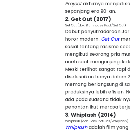
Project
akhirnya menjadi sa
sepanjang era 90-an.
2. Get Out (2017)
Get Out (dok. Blumhouse Prod./Get Out)
Debut penyutradaraan Jord
horor modern.
Get Out
me
sosial tentang rasisme sec
mengikuti seorang pria mu
aneh saat mengunjungi kel
Meski terlihat sangat rapi d
diselesaikan hanya dalam 2
memang berlangsung di sat
produksinya lebih efisien. 
ada pada suasana tidak n
penonton ikut merasa ter
3. Whiplash (2014)
Whiplash (dok. Sony Pictures/Whiplash)
Whiplash
adalah film yang