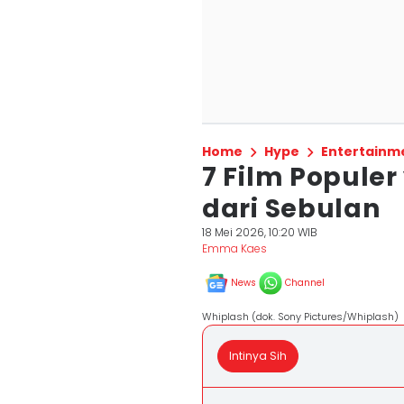
Home
Hype
Entertainm
7 Film Popule
dari Sebulan
18 Mei 2026, 10:20 WIB
Emma Kaes
News
Channel
Whiplash (dok. Sony Pictures/Whiplash)
Intinya Sih