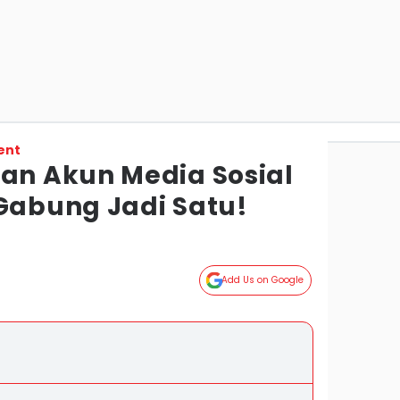
ent
n Akun Media Sosial
 Gabung Jadi Satu!
Add Us on Google