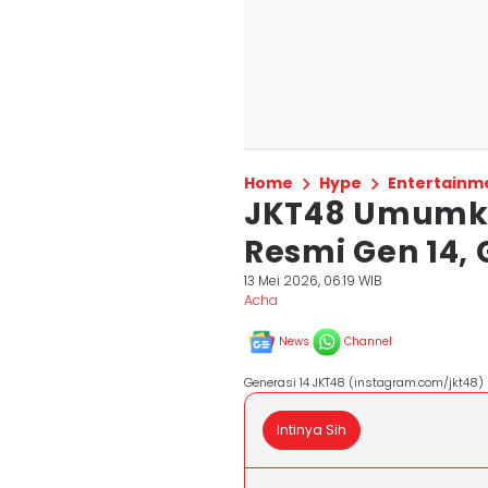
Home
Hype
Entertainm
JKT48 Umumka
Resmi Gen 14,
13 Mei 2026, 06:19 WIB
Acha
News
Channel
Generasi 14 JKT48 (instagram.com/jkt48)
Intinya Sih