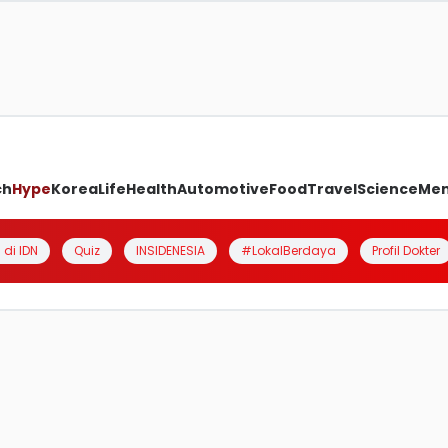
ch
Hype
Korea
Life
Health
Automotive
Food
Travel
Science
Me
 di IDN
Quiz
INSIDENESIA
#LokalBerdaya
Profil Dokter