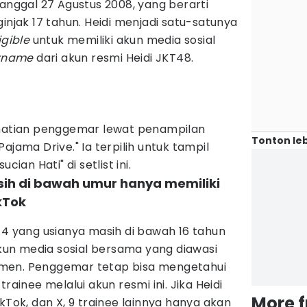
tanggal 27 Agustus 2008, yang berarti
injak 17 tahun. Heidi menjadi satu-satunya
igible
untuk memiliki akun media sosial
rname
dari akun resmi Heidi JKT48.
rhatian penggemar lewat penampilan
Tonton leb
ajama Drive." Ia terpilih untuk tampil
ucian Hati" di setlist ini.
sih di bawah umur hanya memiliki
kTok
14 yang usianya masih di bawah 16 tahun
un media sosial bersama yang diawasi
men. Penggemar tetap bisa mengetahui
trainee melalui akun resmi ini. Jika Heidi
More 
kTok, dan X, 9 trainee lainnya hanya akan