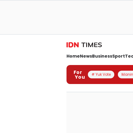
Home
News
Business
Sport
Te
For
# Yuk Vote
Iklanin
You