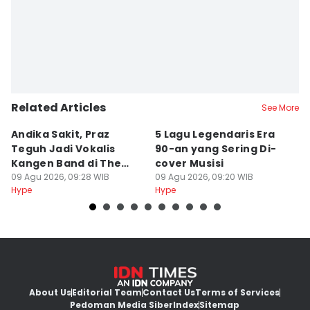
Related Articles
See More
Andika Sakit, Praz
5 Lagu Legendaris Era
n
Teguh Jadi Vokalis
90-an yang Sering Di-
J
Kangen Band di The
cover Musisi
H
Sounds Project
09 Agu 2026, 09:28 WIB
09 Agu 2026, 09:20 WIB
P
09
Hype
Hype
Hy
About Us
Editorial Team
Contact Us
Terms of Services
Pedoman Media Siber
Index
Sitemap