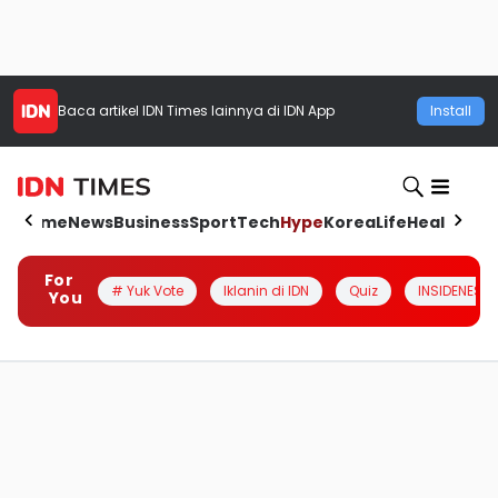
Baca artikel
IDN Times
lainnya di IDN App
Install
Home
News
Business
Sport
Tech
Hype
Korea
Life
Health
Aut
For
# Yuk Vote
Iklanin di IDN
Quiz
INSIDENESIA
You