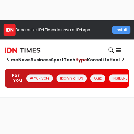
Baca artikel
IDN Times
lainnya di IDN App
Install
Home
News
Business
Sport
Tech
Hype
Korea
Life
Health
Aut
For
# Yuk Vote
Iklanin di IDN
Quiz
INSIDENESIA
You