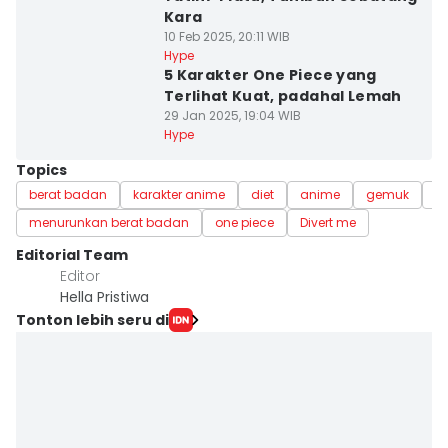
Kara
10 Feb 2025, 20:11 WIB
Hype
5 Karakter One Piece yang
Terlihat Kuat, padahal Lemah
29 Jan 2025, 19:04 WIB
Hype
Topics
berat badan
karakter anime
diet
anime
gemuk
k
menurunkan berat badan
one piece
Divert me
Editorial Team
Editor
Hella Pristiwa
Tonton lebih seru di