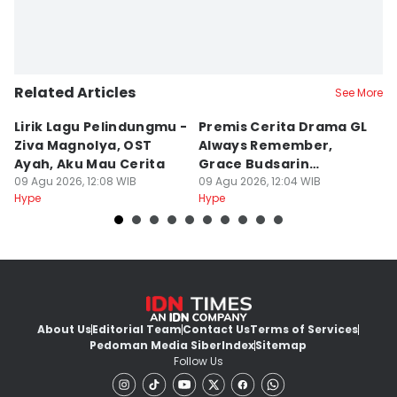
Related Articles
See More
Lirik Lagu Pelindungmu -
Premis Cerita Drama GL
5 
Ziva Magnolya, OST
Always Remember,
M
Ayah, Aku Mau Cerita
Grace Budsarin
K
09 Agu 2026, 12:08 WIB
Comeback
09 Agu 2026, 12:04 WIB
F
09
Hype
Hype
Hy
About Us
Editorial Team
Contact Us
Terms of Services
Pedoman Media Siber
Index
Sitemap
Follow Us