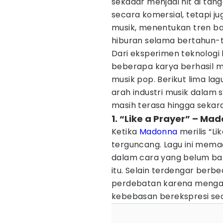
sekadar menjadi hit di tang
secara komersial, tetapi 
musik, menentukan tren ba
hiburan selama bertahun-tah
Dari eksperimen teknologi h
beberapa karya berhasil me
musik pop. Berikut lima 
arah industri musik dalam
masih terasa hingga sekar
1. “Like a Prayer” – Ma
Ketika
Madonna
merilis “Li
terguncang. Lagu ini mema
dalam cara yang belum ban
itu. Selain terdengar berbe
perdebatan karena mengan
kebebasan berekspresi sec