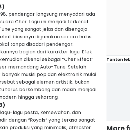
8)
a 1998, pendengar langsung menyadari ada
suara Cher. Lagu ini menjadi terkenal
ne yang sangat jelas dan disengaja.
sebut biasanya digunakan secara halus
kal tanpa disadari pendengar.
kannya bagian dari karakter lagu. Efek
 kemudian dikenal sebagai “Cher Effect”
Tonton leb
ser memandang Auto-Tune. Setelah
” banyak musisi pop dan elektronik mulai
sebut sebagai elemen artistik, bukan
 itu terus berkembang dan masih menjadi
 modern hingga sekarang.
3)
i lagu-lagu pesta, kemewahan, dan
dir dengan “Royals” yang terasa sangat
More 
kan produksi yang minimalis, atmosfer