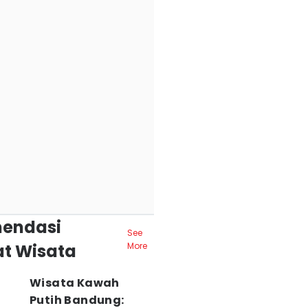
endasi
See
t Wisata
More
Wisata Kawah
Putih Bandung: