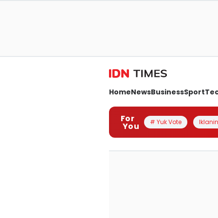
Home
News
Business
Sport
Te
For
# Yuk Vote
Iklanin
You