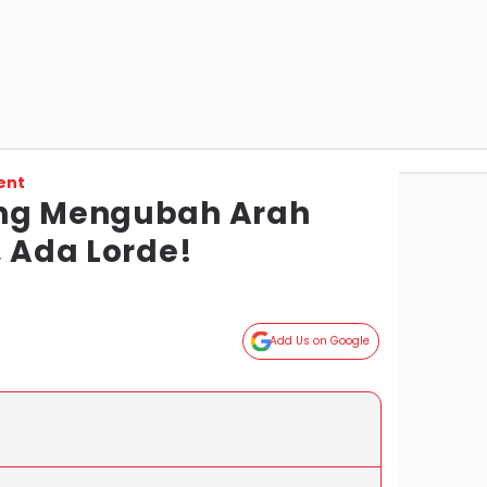
ent
ang Mengubah Arah
, Ada Lorde!
Add Us on Google