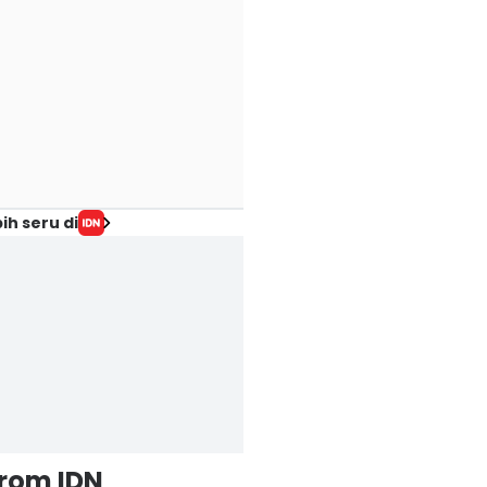
ih seru di
from IDN