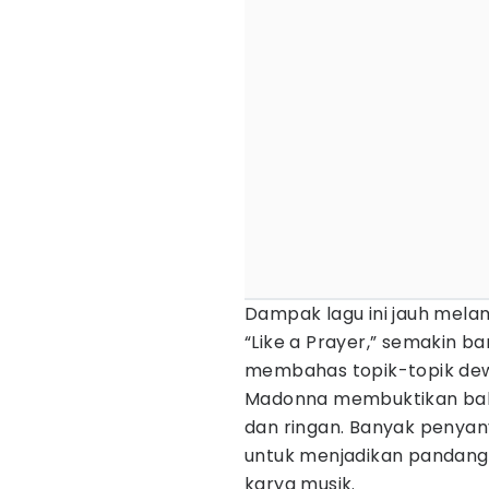
Dampak lagu ini jauh mela
“Like a Prayer,” semakin b
membahas topik-topik dew
Madonna membuktikan bahw
dan ringan. Banyak penyany
untuk menjadikan pandanga
karya musik.