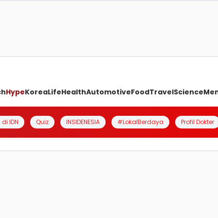
ch
Hype
Korea
Life
Health
Automotive
Food
Travel
Science
Me
 di IDN
Quiz
INSIDENESIA
#LokalBerdaya
Profil Dokter