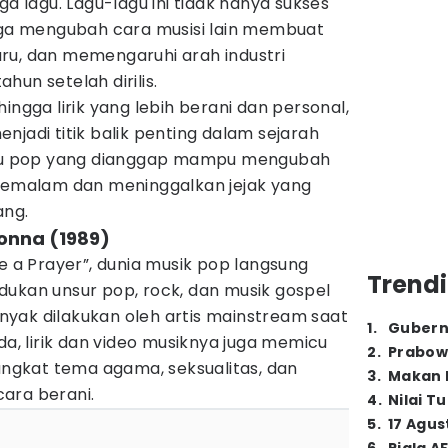
ga lagu. Lagu-lagu ini tidak hanya sukses
juga mengubah cara musisi lain membuat
ru, dan memengaruhi arah industri
un setelah dirilis.
ingga lirik yang lebih berani dan personal,
njadi titik balik penting dalam sejarah
lagu pop yang dianggap mampu mengubah
 semalam dan meninggalkan jejak yang
ang.
donna (1989)
ke a Prayer”, dunia musik pop langsung
Trendi
dukan unsur pop, rock, dan musik gospel
yak dilakukan oleh artis mainstream saat
1
.
Gubern
da, lirik dan video musiknya juga memicu
2
.
Prabow
gkat tema agama, seksualitas, dan
3
.
Makan B
ara berani.
4
.
Nilai T
5
.
17 Agus