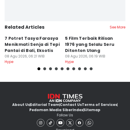
Related Articles
See More
7 Potret Tasya Farasya
5 Film Terbaik Rilisan
8
Menikmati Senja di Tepi
1976 yang Selalu Seru
T
Pantai di Bali, Eksotis
Ditonton Ulang
T
08 Agu 2026, 06:21 WIB
08 Agu 2026, 06:19 WIB
08
Hype
Hype
Hy
About Us
Editorial Team
Contact Us
Terms of Services
Pedoman Media Siber
Index
Sitemap
Follow Us