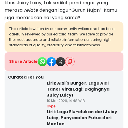
khas Juicy Luicy, tak sedikit pendengar yang
merasa
relate
dengan lagu “Gurun Hujan”. Kamu
juga merasakan hal yang sama?
This article is written by our community writers and has been
carefully reviewed by our editorial team. We strive to provide
the most accurate and reliable information, ensuring high
standards of quality, credibility, and trustworthiness.
Share Article
Curated For You
⁠Lirik Aldi's Burger, Lagu Aldi
Taher Viral Lagi: Dagingnya
Juicy Luicy!
10 Mar 2026, 14:48 WIB
Hype
Lirik Lagu Elu-elukan dari Juicy
Luicy, Penyesalan Putus dari
Mantan