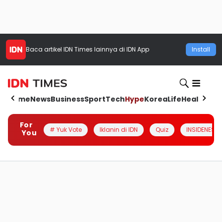
Baca artikel
IDN Times
lainnya di IDN App
Install
Home
News
Business
Sport
Tech
Hype
Korea
Life
Health
Aut
For
# Yuk Vote
Iklanin di IDN
Quiz
INSIDENESIA
You