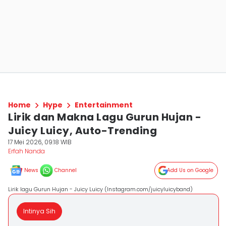
Home
Hype
Entertainment
Lirik dan Makna Lagu Gurun Hujan -
Juicy Luicy, Auto-Trending
17 Mei 2026, 09:18 WIB
Erfah Nanda
News
Channel
Add Us on Google
Lirik lagu Gurun Hujan - Juicy Luicy (Instagram.com/juicyluicyband)
Intinya Sih