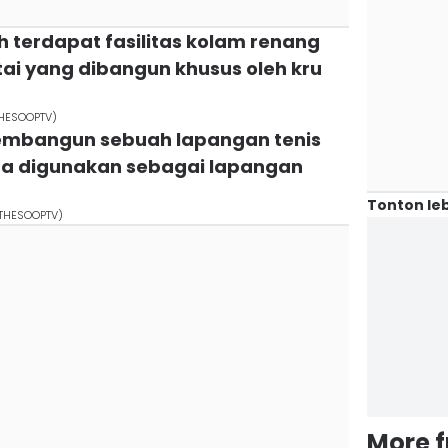
 terdapat fasilitas kolam renang
tai yang dibangun khusus oleh kru
THESOOPTV)
 membangun sebuah lapangan tenis
isa digunakan sebagai lapangan
Tonton leb
NTHESOOPTV)
More 