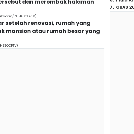
6
.
Piala A
tersebut dan merombak halaman
7
.
GIIAS 2
tube.com/INTHESOOPTV)
r setelah renovasi, rumah yang
uk mansion atau rumah besar yang
THESOOPTV)