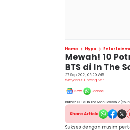
Home
Hype
Entertainm
Mewah! 10 Pot
BTS di In The 
27 Sep 2021, 08:20 WIB
Widyastuti Lintang Sari
News
Channel
Rumah BTS di In The Soop Season 2 (you
Share Article
Sukses dengan musim per