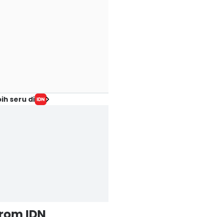
ih seru di
from IDN