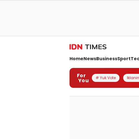
Home
News
Business
Sport
Te
For
# Yuk Vote
Iklanin
You