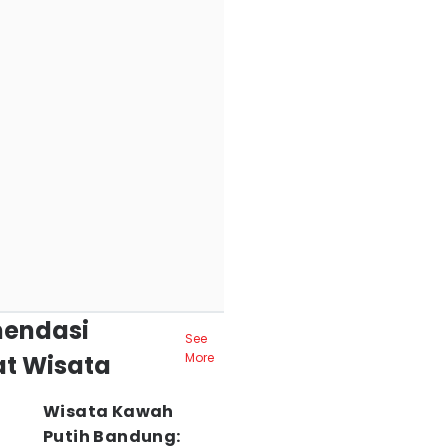
endasi
See
t Wisata
More
Wisata Kawah
Putih Bandung: