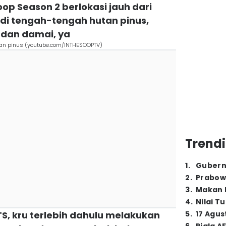
oop Season 2 berlokasi jauh dari
di tengah-tengah hutan pinus,
 dan damai, ya
tan pinus (youtube.com/INTHESOOPTV)
Trendi
1
.
Gubern
2
.
Prabow
3
.
Makan B
4
.
Nilai T
S, kru terlebih dahulu melakukan
5
.
17 Agus