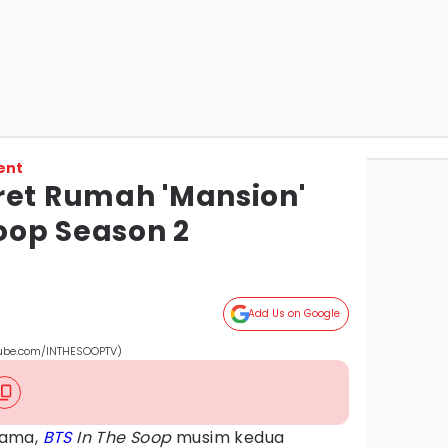
ent
ret Rumah 'Mansion'
Soop Season 2
Add Us on Google
tube.com/INTHESOOPTV)
tama,
BTS
In The Soop
musim kedua