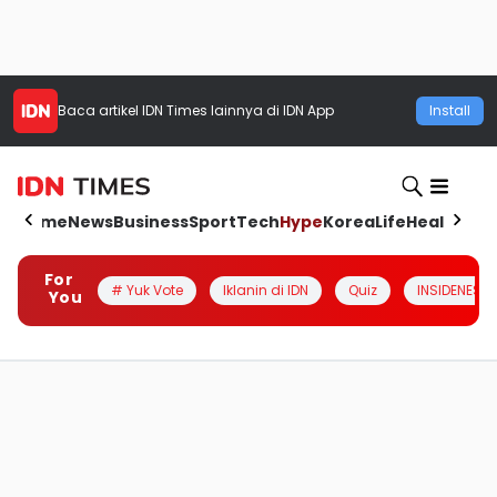
Baca artikel
IDN Times
lainnya di IDN App
Install
Home
News
Business
Sport
Tech
Hype
Korea
Life
Health
Aut
For
# Yuk Vote
Iklanin di IDN
Quiz
INSIDENESIA
You