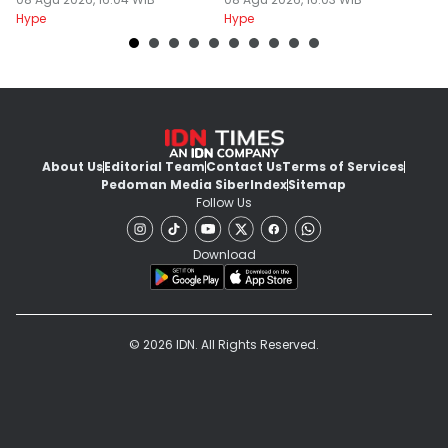
Hype
Hype
Hy
About Us
Editorial Team
Contact Us
Terms of Services
Pedoman Media Siber
Index
Sitemap
Follow Us
Download
© 2026 IDN. All Rights Reserved.