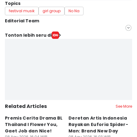
Topics
festival musik
girl group
No Na
Editorial Team
Editor
Tonton lebih seru di
Aulia Supintou
Editor
Indra Zakaria
Related Articles
See More
Premis Cerita Drama BL
Deretan Artis Indonesia
7
Thailand I Flower You,
Rayakan Euforia Spider-
K
Gaet Job dan Nice!
Man: Brand New Day
K
08 Agu 2026, 16:04 WIB
08 Agu 2026, 16:03 WIB
08