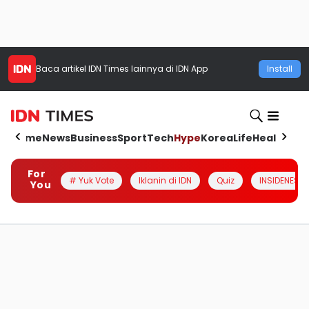
Baca artikel
IDN Times
lainnya di IDN App
Install
Home
News
Business
Sport
Tech
Hype
Korea
Life
Health
Aut
For
# Yuk Vote
Iklanin di IDN
Quiz
INSIDENESIA
You