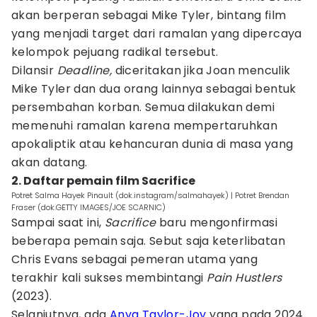
akan berperan sebagai Mike Tyler, bintang film
yang menjadi target dari ramalan yang dipercaya
kelompok pejuang radikal tersebut.
Dilansir
Deadline,
diceritakan jika Joan menculik
Mike Tyler dan dua orang lainnya sebagai bentuk
persembahan korban. Semua dilakukan demi
memenuhi ramalan karena mempertaruhkan
apokaliptik atau kehancuran dunia di masa yang
akan datang.
2. Daftar pemain film Sacrifice
Potret Salma Hayek Pinault (dok.instagram/salmahayek) | Potret Brendan
Fraser (dok.GETTY IMAGES/JOE SCARNIC)
Sampai saat ini,
Sacrifice
baru mengonfirmasi
beberapa pemain saja. Sebut saja keterlibatan
Chris Evans sebagai pemeran utama yang
terakhir kali sukses membintangi
Pain Hustlers
(2023).
Selanjutnya, ada
Anya Taylor-Joy
yang pada 2024