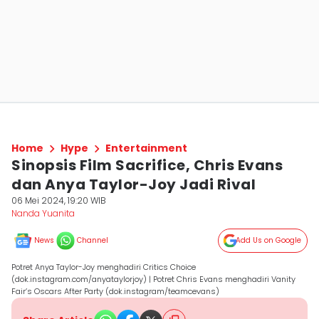
Home
Hype
Entertainment
Sinopsis Film Sacrifice, Chris Evans
dan Anya Taylor-Joy Jadi Rival
06 Mei 2024, 19:20 WIB
Nanda Yuanita
News
Channel
Add Us on Google
Potret Anya Taylor-Joy menghadiri Critics Choice
(dok.instagram.com/anyataylorjoy) | Potret Chris Evans menghadiri Vanity
Fair’s Oscars After Party (dok.instagram/teamcevans)