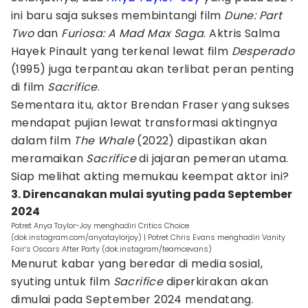
ini baru saja sukses membintangi film
Dune: Part
Two
dan
Furiosa: A Mad Max Saga
. Aktris Salma
Hayek Pinault yang terkenal lewat film
Desperado
(1995) juga terpantau akan terlibat peran penting
di film
Sacrifice
.
Sementara itu, aktor Brendan Fraser yang sukses
mendapat pujian lewat transformasi aktingnya
dalam film
The Whale
(2022) dipastikan akan
meramaikan
Sacrifice
di jajaran pemeran utama.
Siap melihat akting memukau keempat aktor ini?
3. Direncanakan mulai syuting pada September
2024
Potret Anya Taylor-Joy menghadiri Critics Choice
(dok.instagram.com/anyataylorjoy) | Potret Chris Evans menghadiri Vanity
Fair’s Oscars After Party (dok.instagram/teamcevans)
Menurut kabar yang beredar di media sosial,
syuting untuk film
Sacrifice
diperkirakan akan
dimulai pada September 2024 mendatang.