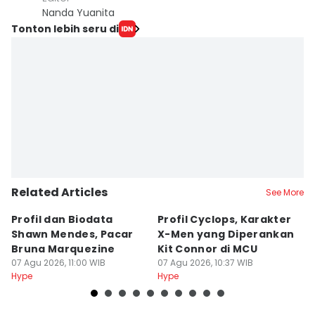
Nanda Yuanita
Tonton lebih seru di
Related Articles
See More
Profil dan Biodata
Profil Cyclops, Karakter
7
Shawn Mendes, Pacar
X-Men yang Diperankan
A
Bruna Marquezine
Kit Connor di MCU
Ri
07 Agu 2026, 11:00 WIB
07 Agu 2026, 10:37 WIB
07
Hype
Hype
Hy