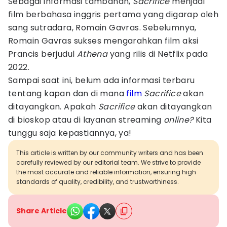
Sebagai informasi tambahan,
Sacrifice
menjadi
film berbahasa inggris pertama yang digarap oleh
sang sutradara, Romain Gavras. Sebelumnya,
Romain Gavras sukses mengarahkan film aksi
Prancis berjudul
Athena
yang rilis di Netflix pada
2022.
Sampai saat ini, belum ada informasi terbaru
tentang kapan dan di mana
film
Sacrifice
akan
ditayangkan. Apakah
Sacrifice
akan ditayangkan
di bioskop atau di layanan streaming
online?
Kita
tunggu saja kepastiannya, ya!
This article is written by our community writers and has been
carefully reviewed by our editorial team. We strive to provide
the most accurate and reliable information, ensuring high
standards of quality, credibility, and trustworthiness.
Share Article