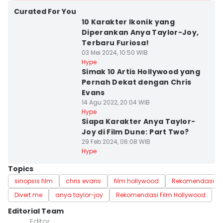
Curated For You
10 Karakter Ikonik yang
Diperankan Anya Taylor-Joy,
Terbaru Furiosa!
03 Mei 2024, 10:50 WIB
Hype
Simak 10 Artis Hollywood yang
Pernah Dekat dengan Chris
Evans
14 Agu 2022, 20:04 WIB
Hype
Siapa Karakter Anya Taylor-
Joy di Film Dune: Part Two?
29 Feb 2024, 06:08 WIB
Hype
Topics
sinopsis film
chris evans
film hollywood
Rekomendasi Fi
Divert me
anya taylor-joy
Rekomendasi Film Hollywood
Editorial Team
Editor