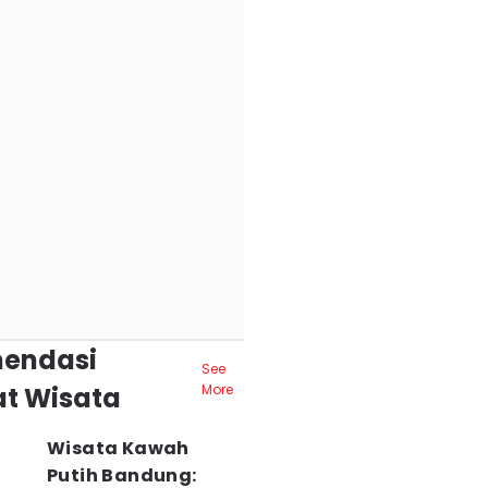
endasi
See
t Wisata
More
Wisata Kawah
Putih Bandung: