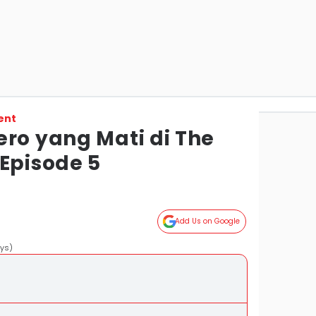
ent
ero yang Mati di The
Episode 5
Add Us on Google
oys)