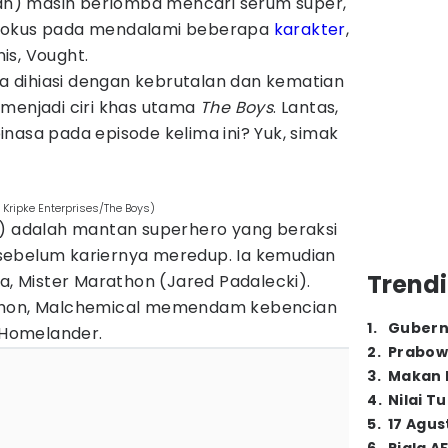
rban) masih berlomba mencari serum super,
ih fokus pada mendalami beberapa
karakter
,
is, Vought.
uga dihiasi dengan kebrutalan dan kematian
menjadi ciri khas utama
The Boys
. Lantas,
nasa pada episode kelima ini? Yuk, simak
Kripke Enterprises/The Boys)
s) adalah mantan superhero yang beraksi
sebelum kariernya meredup. Ia kemudian
Trendi
ya, Mister Marathon (Jared Padalecki).
athon, Malchemical memendam kebencian
1
.
Gubern
Homelander.
2
.
Prabow
3
.
Makan B
4
.
Nilai T
5
.
17 Agus