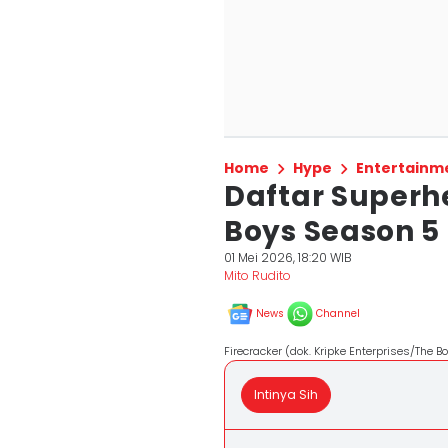
Home
Hype
Entertainm
Daftar Superh
Boys Season 5 
01 Mei 2026, 18:20 WIB
Mito Rudito
News
Channel
Firecracker (dok. Kripke Enterprises/The B
Intinya Sih