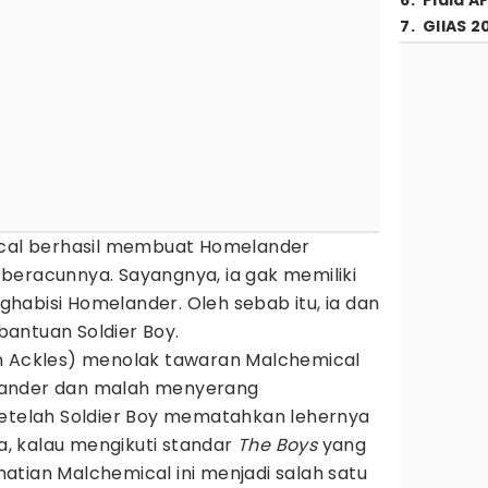
6
.
Piala A
7
.
GIIAS 2
ical berhasil membuat Homelander
beracunnya. Sayangnya, ia gak memiliki
habisi Homelander. Oleh sebab itu, ia dan
antuan Soldier Boy.
n Ackles) menolak tawaran Malchemical
lander dan malah menyerang
setelah Soldier Boy mematahkan lehernya
, kalau mengikuti standar
The Boys
yang
atian Malchemical ini menjadi salah satu