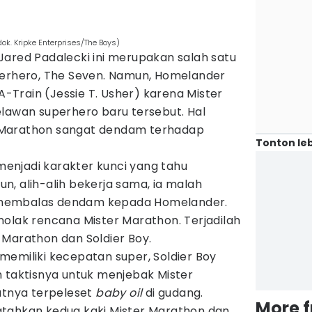
ok. Kripke Enterprises/The Boys)
Jared Padalecki ini merupakan salah satu
perhero, The Seven. Namun, Homelander
Train (Jessie T. Usher) karena Mister
elawan superhero baru tersebut. Hal
 Marathon sangat dendam terhadap
Tonton leb
 menjadi karakter kunci yang tahu
, alih-alih bekerja sama, ia malah
membalas dendam kepada Homelander.
nolak rencana Mister Marathon. Terjadilah
 Marathon dan Soldier Boy.
memiliki kecepatan super, Soldier Boy
aktisnya untuk menjebak Mister
tnya terpeleset
baby oil
di gudang.
More 
tahkan kedua kaki Mister Marathon dan