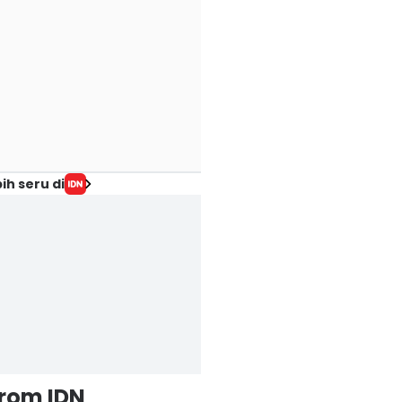
ih seru di
from IDN