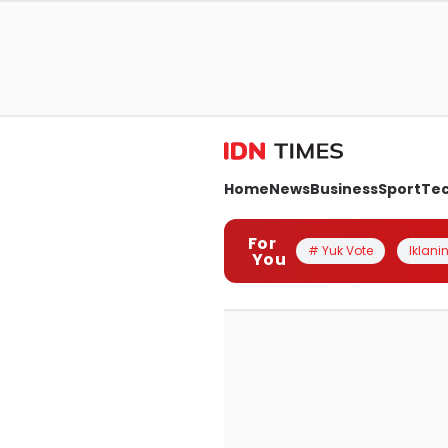
Home
News
Business
Sport
Te
For
# Yuk Vote
Iklanin
You