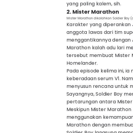
yang paling kalem, sih.
2. Mister Marathon
Mister Marathon dikalahkan Soldier Boy (d
Karakter yang diperankan 
anggota lawas dari tim su
menggantikannya dengan A-
Marathon kalah adu lari m
tersebut membuat Mister
Homelander.
Pada episode kelima ini, ia
keberadaan serum V1. Namun
menyusun rencana untuk 
Sayangnya, Soldier Boy me
pertarungan antara Mister
Meskipun Mister Marathon 
menggunakan kemampuan t
Marathon dengan membua
Soldier Boy langsung mema