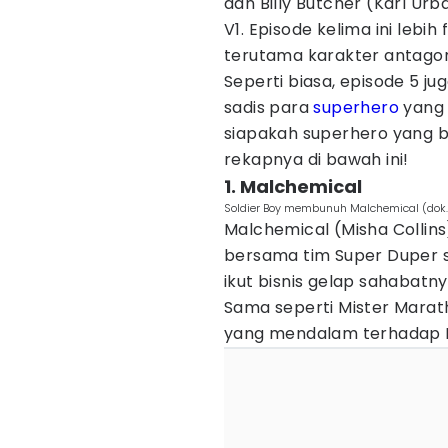
dan Billy Butcher (Karl U
V1. Episode kelima ini leb
terutama karakter antagon
Seperti biasa, episode 5 j
sadis para
superhero
yang 
siapakah superhero yang bi
rekapnya di bawah ini!
1. Malchemical
Soldier Boy membunuh Malchemical (dok. 
Malchemical (Misha Collin
bersama tim Super Duper 
ikut bisnis gelap sahabatn
Sama seperti Mister Mar
yang mendalam terhadap 