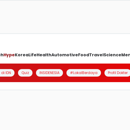
ch
Hype
Korea
Life
Health
Automotive
Food
Travel
Science
Me
 di IDN
Quiz
INSIDENESIA
#LokalBerdaya
Profil Dokter