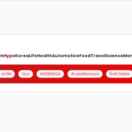
ch
Hype
Korea
Life
Health
Automotive
Food
Travel
Science
Me
 di IDN
Quiz
INSIDENESIA
#LokalBerdaya
Profil Dokter