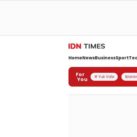
Home
News
Business
Sport
Te
For
# Yuk Vote
Iklanin
You