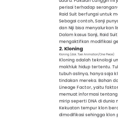
udara. Pakaian canggih ini
perisai terhadap serangan
Raid Suit berfungsi untuk
Sebagai contoh, Sanji pun
dan Niji bisa menyalurkan 
Dalam kasus Sanji, Raid Su
mengaktifkan modifikasi g
2. Kloning
Kloning (dok. Toei Animation/One Piece)
Kloning adalah teknologi u
makhluk hidup tertentu. T
tubuh aslinya, hanya saja 
tindakan mereka. Bahan da
Lineage Factor, yaitu fakt
memuat informasi tentang 
mirip seperti DNA di dunia 
Kekuatan tempur klon beras
dimodifikasi sehingga klon