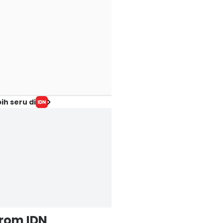
ih seru di
from IDN