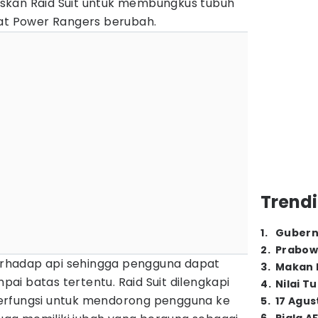
skan Raid Suit untuk membungkus tubuh
aat Power Rangers berubah.
Trendi
1
.
Gubern
2
.
Prabow
terhadap api sehingga pengguna dapat
3
.
Makan B
i batas tertentu. Raid Suit dilengkapi
4
.
Nilai T
erfungsi untuk mendorong pengguna ke
5
.
17 Agus