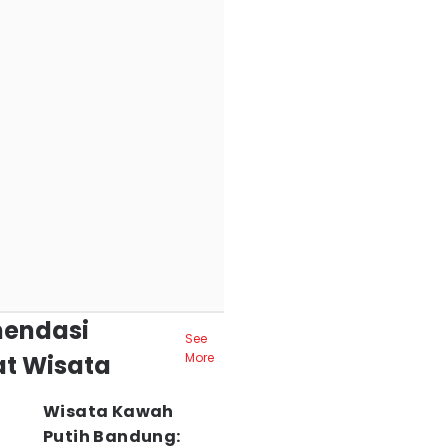
endasi
See
t Wisata
More
Wisata Kawah
Putih Bandung: