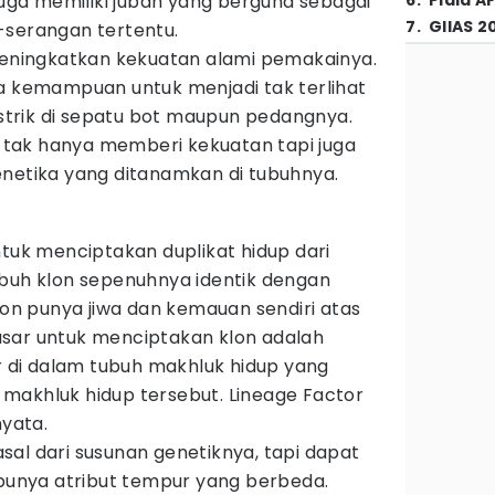
 juga memiliki jubah yang berguna sebagai
6
.
Piala A
7
.
GIIAS 2
-serangan tertentu.
 meningkatkan kekuatan alami pemakainya.
ya kemampuan untuk menjadi tak terlihat
listrik di sepatu bot maupun pedangnya.
it tak hanya memberi kekuatan tapi juga
enetika yang ditanamkan di tubuhnya.
ntuk menciptakan duplikat hidup dari
ubuh klon sepenuhnya identik dengan
klon punya jiwa dan kemauan sendiri atas
sar untuk menciptakan klon adalah
or di dalam tubuh makhluk hidup yang
makhluk hidup tersebut. Lineage Factor
nyata.
al dari susunan genetiknya, tapi dapat
 punya atribut tempur yang berbeda.