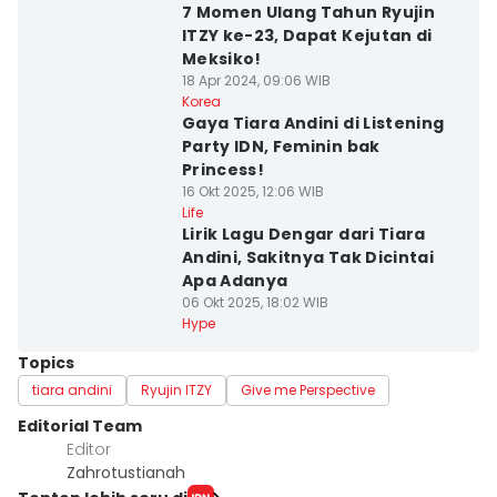
7 Momen Ulang Tahun Ryujin
ITZY ke-23, Dapat Kejutan di
Meksiko!
18 Apr 2024, 09:06 WIB
Korea
Gaya Tiara Andini di Listening
Party IDN, Feminin bak
Princess!
16 Okt 2025, 12:06 WIB
Life
Lirik Lagu Dengar dari Tiara
Andini, Sakitnya Tak Dicintai
Apa Adanya
06 Okt 2025, 18:02 WIB
Hype
Topics
tiara andini
Ryujin ITZY
Give me Perspective
Editorial Team
Editor
Zahrotustianah