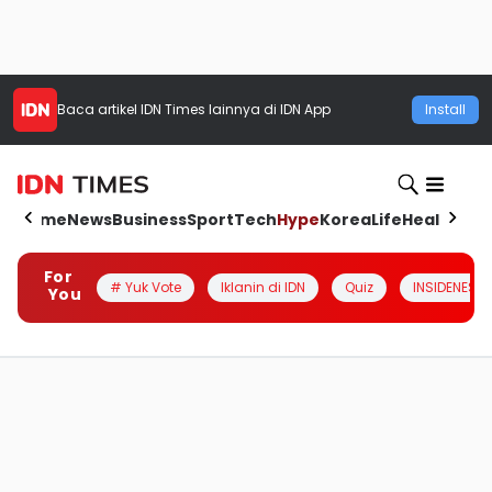
Baca artikel
IDN Times
lainnya di IDN App
Install
Home
News
Business
Sport
Tech
Hype
Korea
Life
Health
Aut
For
# Yuk Vote
Iklanin di IDN
Quiz
INSIDENESIA
You