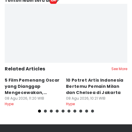
Tonton lebih seru di
Related Articles
See More
5 Film Pemenang Oscar
10 Potret Artis Indonesia
S
yang Dianggap
Bertemu Pemain Milan
H
Mengecewakan,
dan Chelsea di Jakarta
M
Kenapa?
08 Agu 2026, 11:20 WIB
08 Agu 2026, 10:21 WIB
08
Hype
Hype
Hy