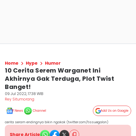
Home
Hype
Humor
10 Cerita Serem Warganet Ini
Akhirnya Gak Terduga, Plot Twist
Banget!
09 Jul 2022, 17:38 WIB
Rey Situmorang
News
Channel
Add Us on Google
cerita seram endingnya bikin ngakak (twitter.com/tissuegalon)
Share Article