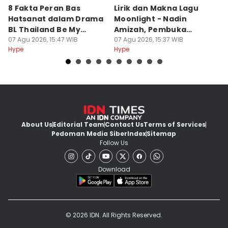
8 Fakta Peran Bas
Lirik dan Makna Lagu
Up
Hatsanat dalam Drama
Moonlight - Nadin
R
BL Thailand Be My
Amizah, Pembuka
K
Player Two
07 Agu 2026, 15:47 WIB
Album Ketiga!
07 Agu 2026, 15:37 WIB
07
Hype
Hype
Hy
About Us
Editorial Team
Contact Us
Terms of Services
Pedoman Media Siber
Index
Sitemap
Follow Us
Download
© 2026 IDN. All Rights Reserved.