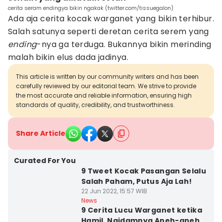
cerita seram endingya bikin ngakak (twitter.com/tissuegalon)
Ada aja cerita kocak warganet yang bikin terhibur.
Salah satunya seperti deretan cerita serem yang
ending
-nya ga terduga. Bukannya bikin merinding
malah bikin elus dada jadinya.
This article is written by our community writers and has been
carefully reviewed by our editorial team. We strive to provide
the most accurate and reliable information, ensuring high
standards of quality, credibility, and trustworthiness.
Share Article
Curated For You
9 Tweet Kocak Pasangan Selalu
Salah Paham, Putus Aja Lah!
22 Jun 2022, 15:57 WIB
News
9 Cerita Lucu Warganet ketika
Hamil, Ngidamnya Aneh-aneh