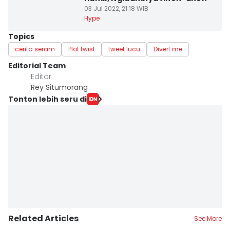
03 Jul 2022, 21:18 WIB
Hype
Topics
cerita seram
Plot twist
tweet lucu
Divert me
Editorial Team
Editor
Rey Situmorang
Tonton lebih seru di
Related Articles
See More