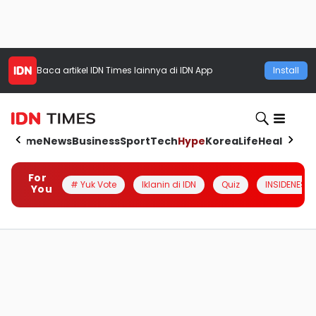
Baca artikel
IDN Times
lainnya di IDN App
Install
Home
News
Business
Sport
Tech
Hype
Korea
Life
Health
Aut
For
# Yuk Vote
Iklanin di IDN
Quiz
INSIDENESIA
You