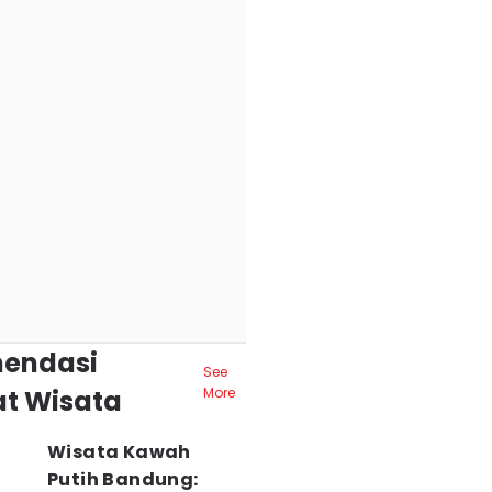
endasi
See
t Wisata
More
Wisata Kawah
Putih Bandung: