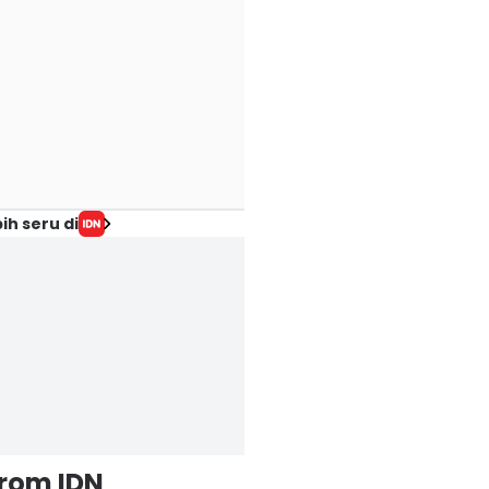
ih seru di
from IDN