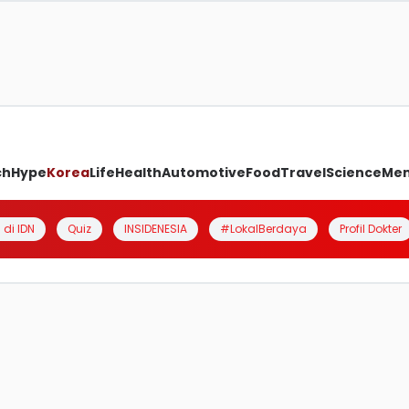
ch
Hype
Korea
Life
Health
Automotive
Food
Travel
Science
Me
 di IDN
Quiz
INSIDENESIA
#LokalBerdaya
Profil Dokter