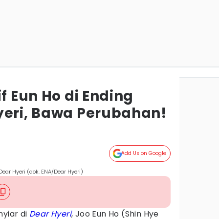
if Eun Ho di Ending
yeri, Bawa Perubahan!
Add Us on Google
ear Hyeri (dok. ENA/Dear Hyeri)
nyiar di
Dear Hyeri
, Joo Eun Ho (Shin Hye