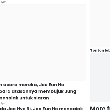
Hyeri)
Tonton leb
 acara mereka, Joo Eun Ho
u para atasannya membujuk Jung
enolak untuk siaran
Hyeri)
More 
ada Joo Hye Ri, Joo Eun Ho mengajak