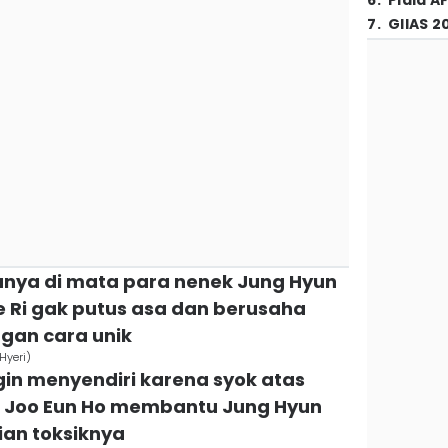
6
.
Piala A
7
.
GIIAS 2
anya di mata para nenek Jung Hyun
e Ri gak putus asa dan berusaha
gan cara unik
Hyeri)
ngin menyendiri karena syok atas
, Joo Eun Ho membantu Jung Hyun
ian toksiknya