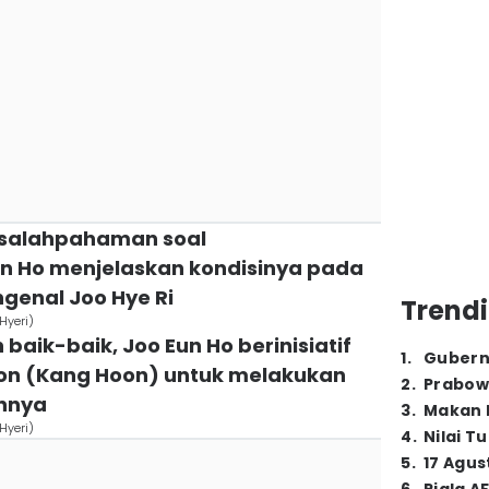
esalahpahaman soal
un Ho menjelaskan kondisinya pada
enal Joo Hye Ri
Trendi
Hyeri)
 baik-baik, Joo Eun Ho berinisiatif
1
.
Gubern
on (Kang Hoon) untuk melakukan
2
.
Prabow
annya
3
.
Makan B
Hyeri)
4
.
Nilai T
5
.
17 Agus