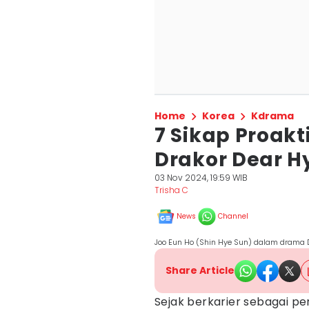
Home
Korea
Kdrama
7 Sikap Proakt
Drakor Dear H
03 Nov 2024, 19:59 WIB
Trisha C
News
Channel
Joo Eun Ho (Shin Hye Sun) dalam drama D
Share Article
Sejak berkarier sebagai pe