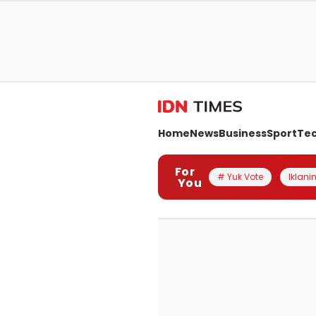
Home
News
Business
Sport
Te
For
# Yuk Vote
Iklanin
You