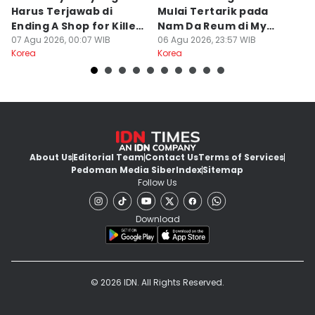
Harus Terjawab di
Mulai Tertarik pada
N
Ending A Shop for Killers
Nam Da Reum di My
H
2
07 Agu 2026, 00:07 WIB
Bias, My Boss
06 Agu 2026, 23:57 WIB
S
06
Korea
Korea
Ko
About Us
Editorial Team
Contact Us
Terms of Services
Pedoman Media Siber
Index
Sitemap
Follow Us
Download
© 2026 IDN. All Rights Reserved.