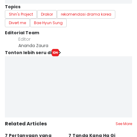
Topics
Shin's Project
Drakor
rekomendasi drama korea
Divert me
Bae Hyun Sung
Editorial Team
Editor
Ananda Zaura
Tonton lebih seru di
Related Articles
See More
7 Pertanyaan yang
7 Tanda Kang Ha Gi
3