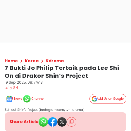
Home
Korea
Kdrama
7 Bukti Jo Philip Tertaik pada Lee Shi
On di Drakor Shin’s Project
19 Sep 2025, 08:17 WIB
Laily SH
News
Channel
Add Us on Google
Still cut Shin's Project (instagram.com/tvn_drama)
Share Article