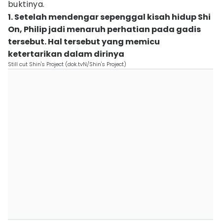
buktinya.
1. Setelah mendengar sepenggal kisah hidup Shi
On, Philip jadi menaruh perhatian pada gadis
tersebut. Hal tersebut yang memicu
ketertarikan dalam dirinya
Still cut Shin's Project (dok.tvN/Shin's Project)