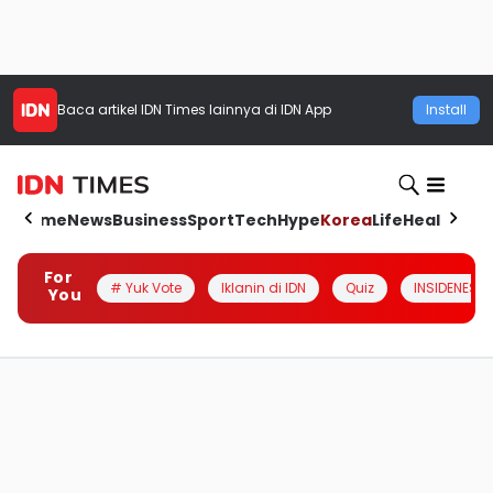
Baca artikel
IDN Times
lainnya di IDN App
Install
Home
News
Business
Sport
Tech
Hype
Korea
Life
Health
Aut
For
# Yuk Vote
Iklanin di IDN
Quiz
INSIDENESIA
You