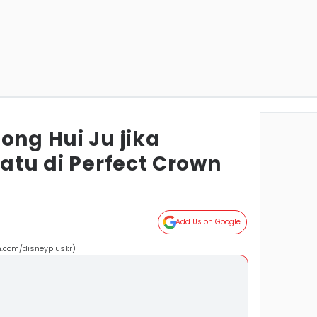
ong Hui Ju jika
Ratu di Perfect Crown
Add Us on Google
m.com/disneypluskr)