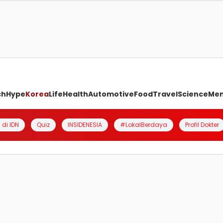
ch
Hype
Korea
Life
Health
Automotive
Food
Travel
Science
Me
 di IDN
Quiz
INSIDENESIA
#LokalBerdaya
Profil Dokter