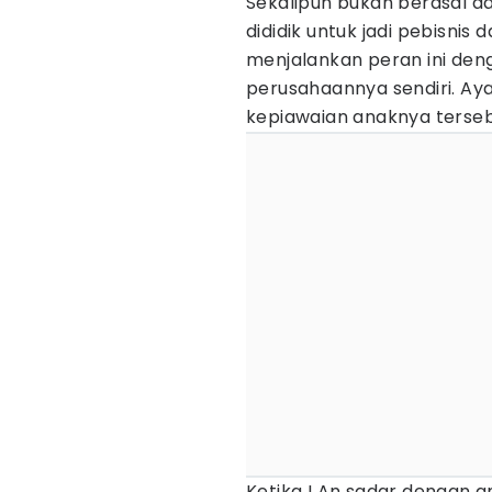
Sekalipun bukan berasal da
dididik untuk jadi pebisnis
menjalankan peran ini de
perusahaannya sendiri. A
kepiawaian anaknya terseb
Ketika I An sadar dengan a