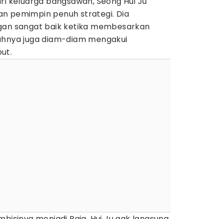
ri keluarga bangsawan, Seong Hui Ju
 dan pemimpin penuh strategi. Dia
ngan sangat baik ketika membesarkan
yahnya juga diam-diam mengakui
ut.
mbisinya menjadi Raja, Hui Ju gak langsung