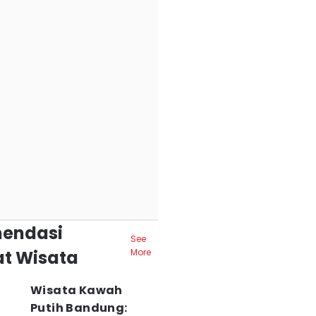
endasi
See
t Wisata
More
Wisata Kawah
Putih Bandung: