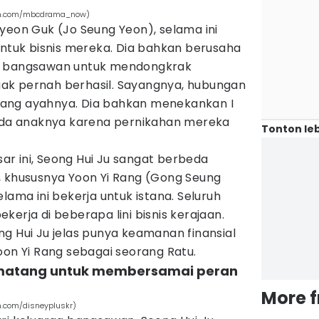
ram.com/mbcdrama_now)
yeon Guk (Jo Seung Yeon), selama ini
untuk bisnis mereka. Dia bahkan berusaha
i bangsawan untuk mendongkrak
ak pernah berhasil. Sayangnya, hubungan
entang ayahnya. Dia bahkan menekankan I
pada anaknya karena pernikahan mereka
Tonton leb
r ini, Seong Hui Ju sangat berbeda
, khususnya Yoon Yi Rang (Gong Seung
lama ini bekerja untuk istana. Seluruh
erja di beberapa lini bisnis kerajaan.
g Hui Ju jelas punya keamanan finansial
oon Yi Rang sebagai seorang Ratu.
matang untuk membersamai peran
More 
m.com/disneypluskr)