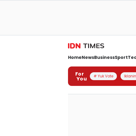
Home
News
Business
Sport
Te
For
# Yuk Vote
Iklanin
You