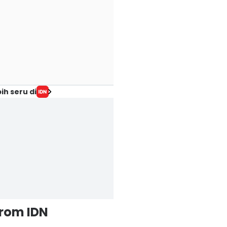
ih seru di
from IDN