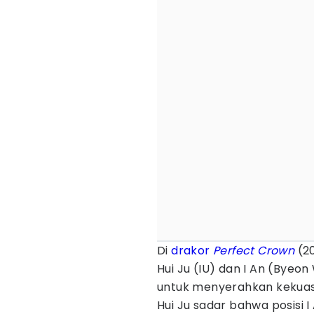
Di
drakor
Perfect Crown
(20
Hui Ju (IU) dan I An (Byeo
untuk menyerahkan kekuasa
Hui Ju sadar bahwa posisi I