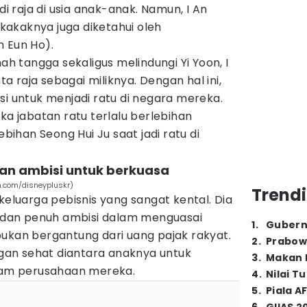
 raja di usia anak-anak. Namun, I An
i kakaknya juga diketahui oleh
m Eun Ho).
 tangga sekaligus melindungi Yi Yoon, I
 raja sebagai miliknya. Dengan hal ini,
si untuk menjadi ratu di negara mereka.
ka jabatan ratu terlalu berlebihan
ebihan Seong Hui Ju saat jadi ratu di
dan ambisi untuk berkuasa
m.com/disneypluskr)
Trendi
keluarga pebisnis yang sangat kental. Dia
as dan penuh ambisi dalam menguasai
1
.
Gubern
bukan bergantung dari uang pajak rakyat.
2
.
Prabow
an sehat diantara anaknya untuk
3
.
Makan B
alam perusahaan mereka.
4
.
Nilai T
5
.
Piala A