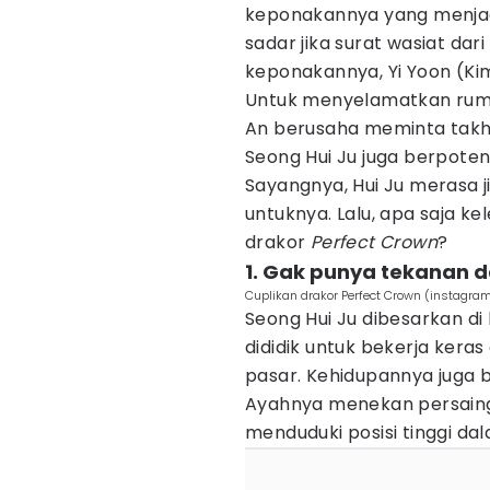
keponakannya yang menjadi
sadar jika surat wasiat dar
keponakannya, Yi Yoon (Ki
Untuk menyelamatkan rumah
An berusaha meminta takhta
Seong Hui Ju juga berpoten
Sayangnya, Hui Ju merasa ji
untuknya. Lalu, apa saja kel
drakor
Perfect Crown
?
1. Gak punya tekanan 
Cuplikan drakor Perfect Crown (instagra
Seong Hui Ju dibesarkan di 
dididik untuk bekerja ker
pasar. Kehidupannya juga 
Ayahnya menekan persaing
menduduki posisi tinggi d