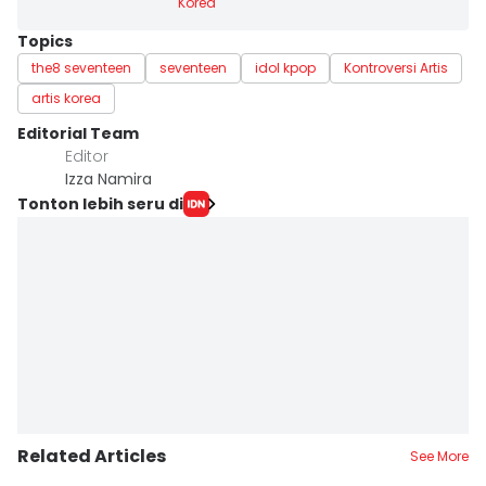
Korea
Topics
the8 seventeen
seventeen
idol kpop
Kontroversi Artis
artis korea
Editorial Team
Editor
Izza Namira
Tonton lebih seru di
Related Articles
See More