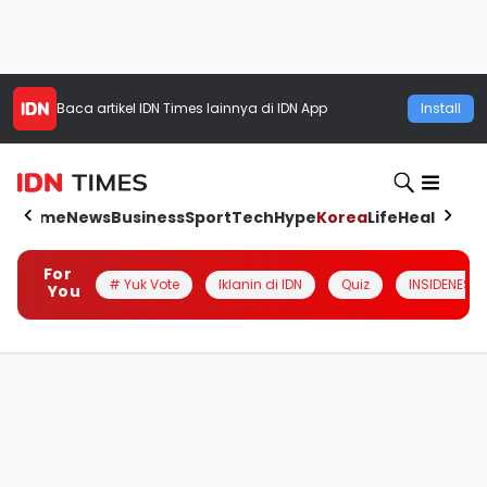
Baca artikel
IDN Times
lainnya di IDN App
Install
Home
News
Business
Sport
Tech
Hype
Korea
Life
Health
Aut
For
# Yuk Vote
Iklanin di IDN
Quiz
INSIDENESIA
You