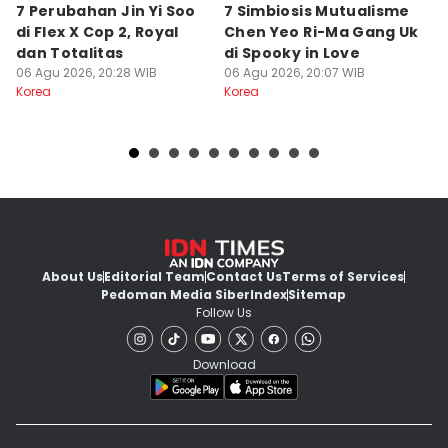
7 Perubahan Jin Yi Soo
7 Simbiosis Mutualisme
L
di Flex X Cop 2, Royal
Chen Yeo Ri-Ma Gang Uk
K
dan Totalitas
di Spooky in Love
Y
06 Agu 2026, 20:28 WIB
06 Agu 2026, 20:07 WIB
W
06
Korea
Korea
Ko
About Us
Editorial Team
Contact Us
Terms of Services
Pedoman Media Siber
Index
Sitemap
Follow Us
Download