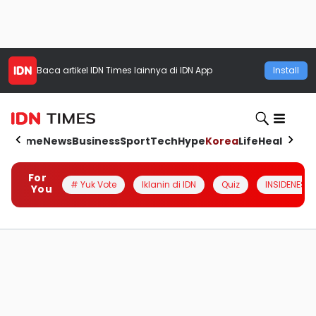
Baca artikel
IDN Times
lainnya di IDN App
Install
Home
News
Business
Sport
Tech
Hype
Korea
Life
Health
Aut
For
# Yuk Vote
Iklanin di IDN
Quiz
INSIDENESIA
You