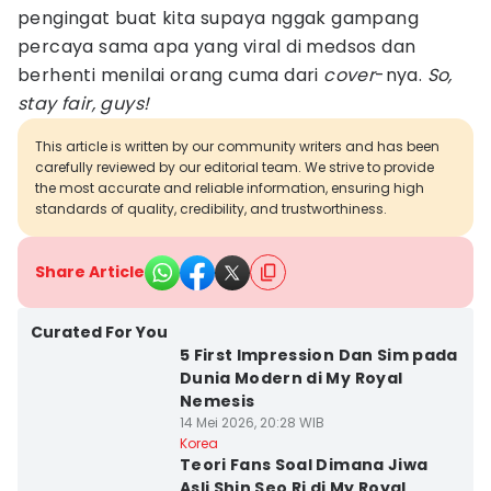
pengingat buat kita supaya nggak gampang
percaya sama apa yang viral di medsos dan
berhenti menilai orang cuma dari
cover
-nya.
So,
stay fair, guys!
This article is written by our community writers and has been
carefully reviewed by our editorial team. We strive to provide
the most accurate and reliable information, ensuring high
standards of quality, credibility, and trustworthiness.
Share Article
Curated For You
5 First Impression Dan Sim pada
Dunia Modern di My Royal
Nemesis
14 Mei 2026, 20:28 WIB
Korea
Teori Fans Soal Dimana Jiwa
Asli Shin Seo Ri di My Royal