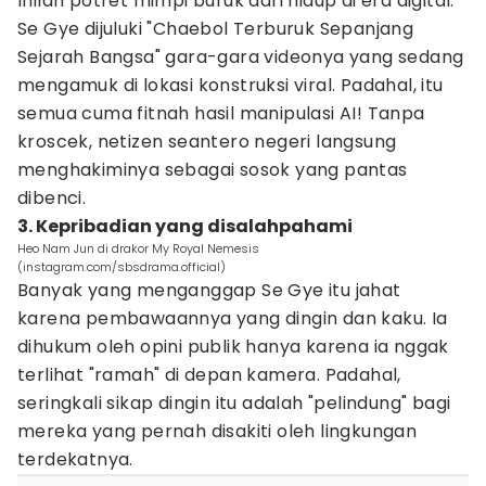
Inilah potret mimpi buruk dari hidup di era digital.
Se Gye dijuluki "Chaebol Terburuk Sepanjang
Sejarah Bangsa" gara-gara videonya yang sedang
mengamuk di lokasi konstruksi viral. Padahal, itu
semua cuma fitnah hasil manipulasi AI! Tanpa
kroscek, netizen seantero negeri langsung
menghakiminya sebagai sosok yang pantas
dibenci.
3. Kepribadian yang disalahpahami
Heo Nam Jun di drakor My Royal Nemesis
(instagram.com/sbsdrama.official)
Banyak yang menganggap Se Gye itu jahat
karena pembawaannya yang dingin dan kaku. Ia
dihukum oleh opini publik hanya karena ia nggak
terlihat "ramah" di depan kamera. Padahal,
seringkali sikap dingin itu adalah "pelindung" bagi
mereka yang pernah disakiti oleh lingkungan
terdekatnya.