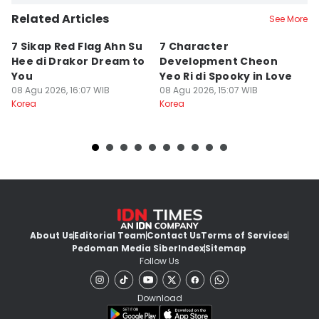
Related Articles
See More
7 Sikap Red Flag Ahn Su
7 Character
7
Hee di Drakor Dream to
Development Cheon
Y
You
Yeo Ri di Spooky in Love
S
08 Agu 2026, 16:07 WIB
08 Agu 2026, 15:07 WIB
T
08
Korea
Korea
Ko
About Us
Editorial Team
Contact Us
Terms of Services
Pedoman Media Siber
Index
Sitemap
Follow Us
Download