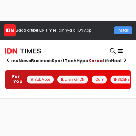
Baca artikel
IDN Times
lainnya di IDN App
Install
Home
News
Business
Sport
Tech
Hype
Korea
Life
Health
Aut
For
# Yuk Vote
Iklanin di IDN
Quiz
INSIDENESIA
You