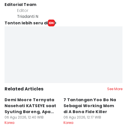
Editorial Team
Editor
Triadanti N
Tonton lebih seru di
Related Articles
See More
Demi Moore Ternyata
7 Tantangan Yoo Bo Na
7 
Nasehati KATSEYE saat
Sebagai Working Mom
T
Syuting Bareng, Apa
di A Bona Fide Killer
K
Isinya?
06 Agu 2026, 12:40 WIB
06 Agu 2026, 12:17 WIB
06
Korea
Korea
Ko