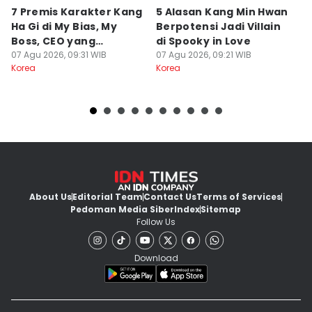
7 Premis Karakter Kang
5 Alasan Kang Min Hwan
3
Ha Gi di My Bias, My
Berpotensi Jadi Villain
Ap
Boss, CEO yang
di Spooky in Love
M
Ambisius
07 Agu 2026, 09:31 WIB
07 Agu 2026, 09:21 WIB
07
Korea
Korea
Ko
About Us
Editorial Team
Contact Us
Terms of Services
Pedoman Media Siber
Index
Sitemap
Follow Us
Download