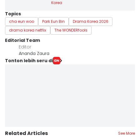
Korea
Topics
cha eun woo
Park Eun Bin
Drama Korea 2026
drama korea netflix
The WONDERfools
Editorial Team
Editor
Ananda Zaura
Tonton lebih seru di
Related Articles
See More