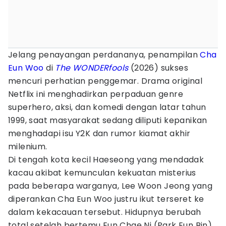
Jelang penayangan perdananya, penampilan
Cha
Eun Woo
di
The WONDERfools
(2026) sukses
mencuri perhatian penggemar. Drama original
Netflix ini menghadirkan perpaduan genre
superhero, aksi, dan komedi dengan latar tahun
1999, saat masyarakat sedang diliputi kepanikan
menghadapi isu Y2K dan rumor kiamat akhir
milenium.
Di tengah kota kecil Haeseong yang mendadak
kacau akibat kemunculan kekuatan misterius
pada beberapa warganya, Lee Woon Jeong yang
diperankan Cha Eun Woo justru ikut terseret ke
dalam kekacauan tersebut. Hidupnya berubah
total setelah bertemu Eun Chae Ni (Park Eun Bin)