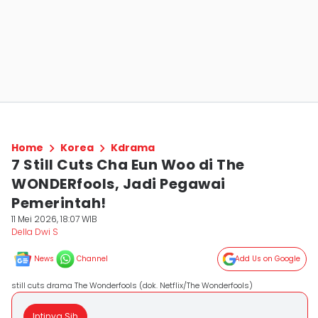
Home
Korea
Kdrama
7 Still Cuts Cha Eun Woo di The
WONDERfools, Jadi Pegawai
Pemerintah!
11 Mei 2026, 18:07 WIB
Della Dwi S
News
Channel
Add Us on Google
still cuts drama The Wonderfools (dok. Netflix/The Wonderfools)
Intinya Sih