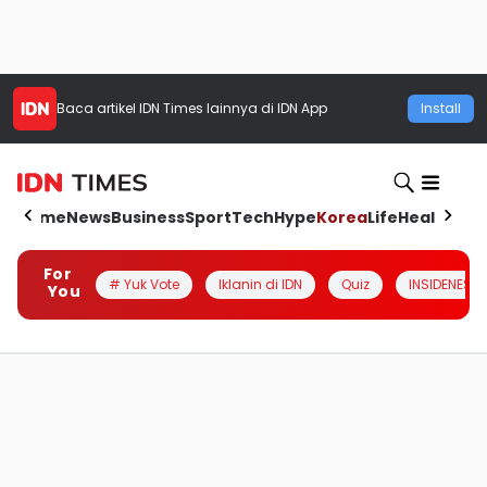
Baca artikel
IDN Times
lainnya di IDN App
Install
Home
News
Business
Sport
Tech
Hype
Korea
Life
Health
Aut
For
# Yuk Vote
Iklanin di IDN
Quiz
INSIDENESIA
You