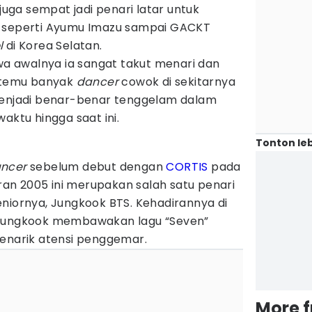
 juga sempat jadi penari latar untuk
g seperti Ayumu Imazu sampai GACKT
l
di Korea Selatan.
 awalnya ia sangat takut menari dan
ertemu banyak
dancer
cowok di sekitarnya
menjadi benar-benar tenggelam dalam
waktu hingga saat ini.
Tonton leb
ancer
sebelum debut dengan
CORTIS
pada
ran 2005 ini merupakan salah satu penari
niornya, Jungkook BTS. Kehadirannya di
 Jungkook membawakan lagu “Seven”
menarik atensi penggemar.
More 