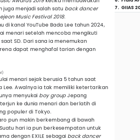
usic Awards 2019
ketika membawakan
6
.
Piala A
7
.
GIIAS 2
in juga menjadi salah satu
back dancer
jeon Music Festival 2018
.
u di kanal YouTube Bada Lee tahun 2024,
ai menari setelah mencoba mengikuti
TV saat SD. Dari sana ia menemukan
rena dapat menghafal tarian dengan
al)
ai menari sejak berusia 5 tahun saat
 Lee. Awalnya ia tak memiliki ketertarikan
 ibunya menyukai
boy group
Jepang
terjun ke dunia menari dan berlatih di
ng populer di Tokyo.
aro pun makin berkembang di bawah
 Suatu hari ia pun berkesempatan untuk
sama dengan EXILE sebagai
back dancer