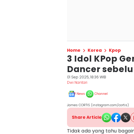
Home
Korea
Kpop
3 Idol KPop Ge
Dancer sebel
01 Sep 2025, 18:36 WIB
Dwi Nantari
News
Channel
James CORTIS (instagram.com/cortis)
Share Article
Tidak ada yang tahu baga