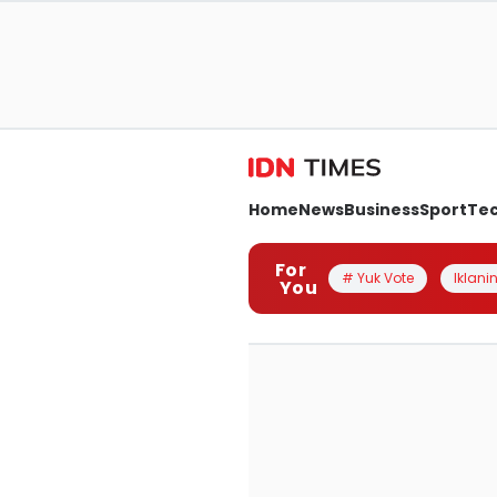
Home
News
Business
Sport
Te
For
# Yuk Vote
Iklanin
You