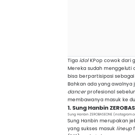
Tiga
idol
KPop cowok dari ge
Mereka sudah menggeluti d
bisa berpartisipasi sebaga
Bahkan ada yang awalnya j
dancer
profesional sebel
membawanya masuk ke du
1. Sung Hanbin ZEROBA
Sung Hanbin ZEROBASEONE (instagram.co
Sung Hanbin merupakan j
yang sukses masuk
lineup
f