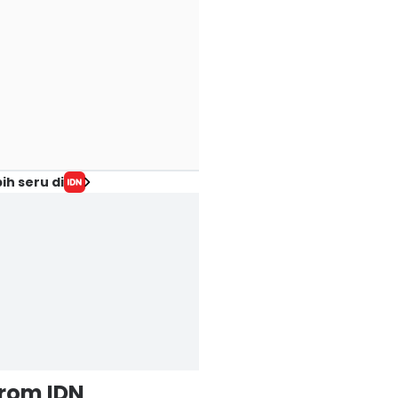
ih seru di
from IDN