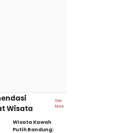
endasi
See
t Wisata
More
Wisata Kawah
Putih Bandung: