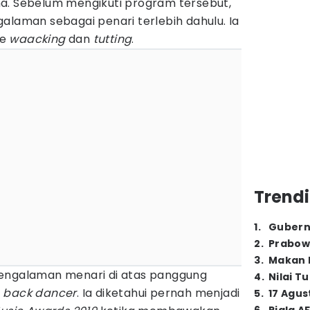
a. Sebelum mengikuti program tersebut,
alaman sebagai penari terlebih dahulu. Ia
re
waacking
dan
tutting
.
Trendi
1
.
Gubern
2
.
Prabow
3
.
Makan B
pengalaman menari di atas panggung
4
.
Nilai T
i
back dancer
. Ia diketahui pernah menjadi
5
.
17 Agus