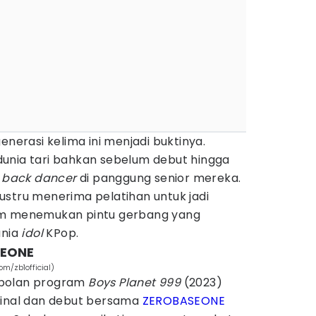
nerasi kelima ini menjadi buktinya.
unia tari bahkan sebelum debut hingga
i
back dancer
di panggung senior mereka.
ustru menerima pelatihan untuk jadi
um menemukan pintu gerbang yang
nia
idol
KPop.
SEONE
m/zb1official)
ebolan program
Boys Planet 999
(2023)
inal dan debut bersama
ZEROBASEONE