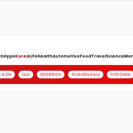
ch
Hype
Korea
Life
Health
Automotive
Food
Travel
Science
Me
 di IDN
Quiz
INSIDENESIA
#LokalBerdaya
Profil Dokter