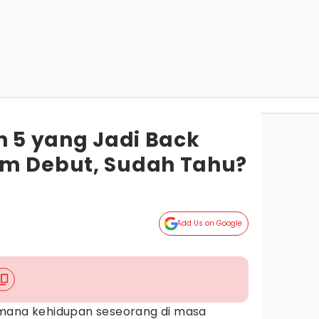
n 5 yang Jadi Back
um Debut, Sudah Tahu?
Add Us on Google
imana kehidupan seseorang di masa