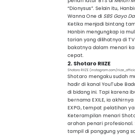
penari latar BTS di
Melon M
“Dionysus”. Selain itu, Hanb
Wanna One di
SBS Gayo Dae
Ketika menjadi bintang tam
Hanbin mengungkap ia mul
tarian yang dilihatnya di 
bakatnya dalam menari ka
cepat.
2. Shotaro RIIZE
Shotaro RIIZE (instagram.com/riize_offici
Shotaro mengaku sudah mul
hadir di kanal YouTube Bada
di bidang ini. Tapi karena
bernama EXILE, ia akhirnya 
EXPG, tempat pelatihan ya
Keterampilan menari Shot
arahan penari profesional.
tampil di panggung yang 