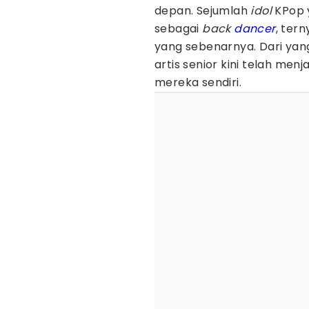
depan. Sejumlah
idol
KPop y
sebagai
back
dancer
, ter
yang sebenarnya. Dari ya
artis senior kini telah men
mereka sendiri.