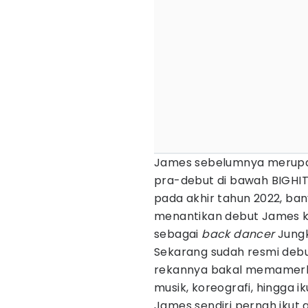
James sebelumnya merupak
pra-debut di bawah BIGHIT 
pada akhir tahun 2022, ba
menantikan debut James ke
sebagai
back
dancer
Jung
Sekarang sudah resmi deb
rekannya bakal memamer
musik, koreografi, hingga
James sendiri pernah ikut