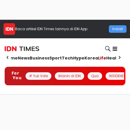
Baca artikel
IDN Times
lainnya di IDN App
Install
Home
News
Business
Sport
Tech
Hype
Korea
Life
Health
Aut
For
# Yuk Vote
Iklanin di IDN
Quiz
INSIDENESIA
You