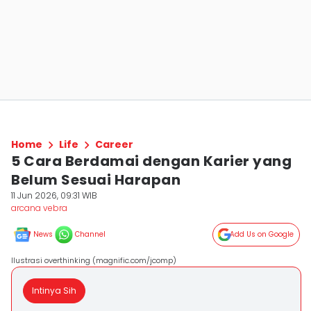
Home
Life
Career
5 Cara Berdamai dengan Karier yang
Belum Sesuai Harapan
11 Jun 2026, 09:31 WIB
arcana vebra
News
Channel
Add Us on Google
Ilustrasi overthinking (magnific.com/jcomp)
Intinya Sih