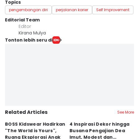
Topics
pengembangan diri
perjalanan karier
Self Improvement
Editorial Team
Editor
Kirana Mulya
Tonton lebih seru di
Related Articles
See More
BOSS Kidswear Hadirkan
4 Inspirasi Dekor hingga
K
"The World is Yours",
Busana Pengajian Dea
K
Ruang Eksplorasi Anak
Imut, Modest dan
S