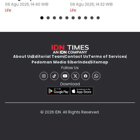
08 Agu 2026, 14:40 WIB
Anggun!
08 Agu 2026, 14:32 WIB
08
Life
Life
Lif
About Us
Editorial Team
Contact Us
Terms of Services
Pedoman Media Siber
Index
Sitemap
Follow Us
Download
© 2026 IDN. All Rights Reserved.