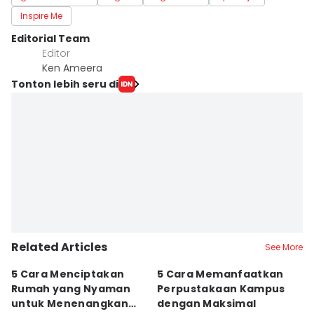
Inspire Me
Editorial Team
Editor
Ken Ameera
Tonton lebih seru di
Related Articles
See More
5 Cara Menciptakan
5 Cara Memanfaatkan
5
Rumah yang Nyaman
Perpustakaan Kampus
M
untuk Menenangkan
dengan Maksimal
B