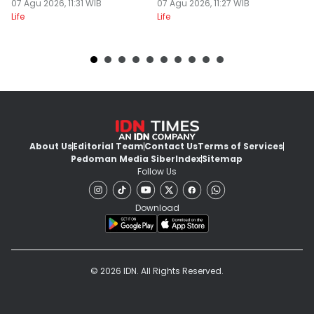
Pikiran
07 Agu 2026, 11:31 WIB
07 Agu 2026, 11:27 WIB
Fl
07
Life
Life
Lif
About Us
Editorial Team
Contact Us
Terms of Services
Pedoman Media Siber
Index
Sitemap
Follow Us
Download
© 2026 IDN. All Rights Reserved.