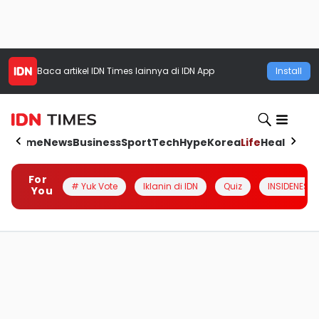
Baca artikel
IDN Times
lainnya di IDN App
Install
Home
News
Business
Sport
Tech
Hype
Korea
Life
Health
Aut
For
# Yuk Vote
Iklanin di IDN
Quiz
INSIDENESIA
You