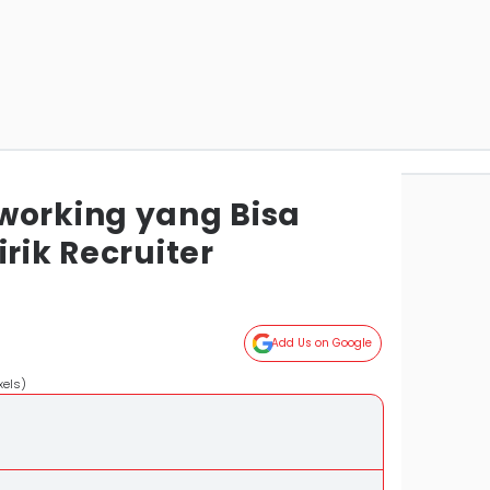
working yang Bisa
irik Recruiter
Add Us on Google
xels)