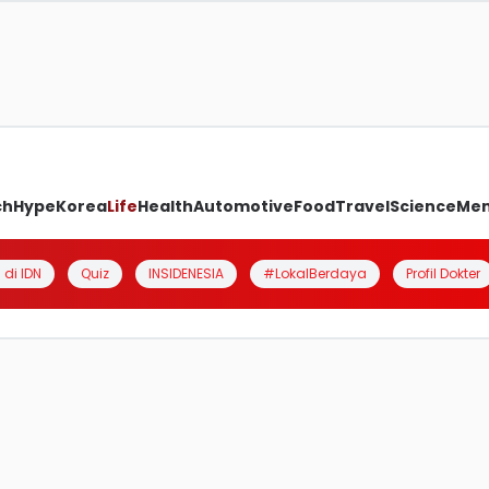
ch
Hype
Korea
Life
Health
Automotive
Food
Travel
Science
Me
 di IDN
Quiz
INSIDENESIA
#LokalBerdaya
Profil Dokter