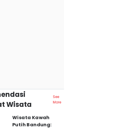
endasi
See
t Wisata
More
Wisata Kawah
Putih Bandung: