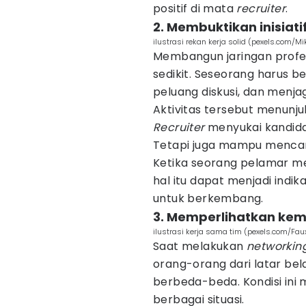
positif di mata
recruiter
.
2. Membuktikan inisiati
ilustrasi rekan kerja solid (pexels.com/Mik
Membangun jaringan profe
sedikit. Seseorang harus b
peluang diskusi, dan menj
Aktivitas tersebut menunjuk
Recruiter
menyukai kandida
Tetapi juga mampu mencari
Ketika seorang pelamar m
hal itu dapat menjadi indik
untuk berkembang.
3. Memperlihatkan ke
ilustrasi kerja sama tim (pexels.com/Fau
Saat melakukan
networkin
orang-orang dari latar be
berbeda-beda. Kondisi in
berbagai situasi.