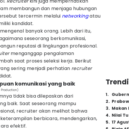
ol.
Recruiter
kini juga memperhatikan
lam membangun dan menjaga hubungan
rsebut tercermin melalui
networking
atau
miliki kandidat.
engenal banyak orang. Lebih dari itu,
gaimana seseorang berkomunikasi,
ngun reputasi di lingkungan profesional.
uiter
menganggap pengalaman
mbah saat proses seleksi kerja. Berikut
ang sering menjadi perhatian
recruiter
didat.
Trendi
puan komunikasi yang baik
 Production)
1
.
Gubern
nya tidak bisa dilepaskan dari
2
.
Prabow
ng baik. Saat seseorang mampu
3
.
Makan B
sional, recruiter akan melihat bahwa
4
.
Nilai T
i keterampilan berbicara, mendengarkan,
5
.
17 Agus
ra efektif.