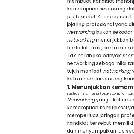
membuat kandidat menonj
kemampuan seseorang da
profesional. Kemampuan te
jejaring profesional yang di
Networking
bukan sekadar m
networking
menunjukkan ba
berkolaborasi, serta memba
Tak heran jika banyak
recr
networking sebagai nilai ta
tujuh manfaat
networking
y
ketika menilai seorang kan
1. Menunjukkan kemam
ilustrasi rekan kerja (pexels.com/Kampus
Networking
yang aktif umum
kemampuan komunikasi ya
memperluas jaringan profe
kandidat tersebut memilik
dan menyampaikan ide seca