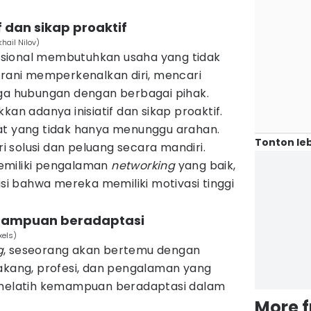
f dan sikap proaktif
hail Nilov)
sional membutuhkan usaha yang tidak
erani memperkenalkan diri, mencari
aga hubungan dengan berbagai pihak.
kan adanya inisiatif dan sikap proaktif.
t yang tidak hanya menunggu arahan.
Tonton leb
 solusi dan peluang secara mandiri.
emiliki pengalaman
networking
yang baik,
asi bahwa mereka memiliki motivasi tinggi
mampuan beradaptasi
xels)
g
, seseorang akan bertemu dengan
lakang, profesi, dan pengalaman yang
i melatih kemampuan beradaptasi dalam
More 