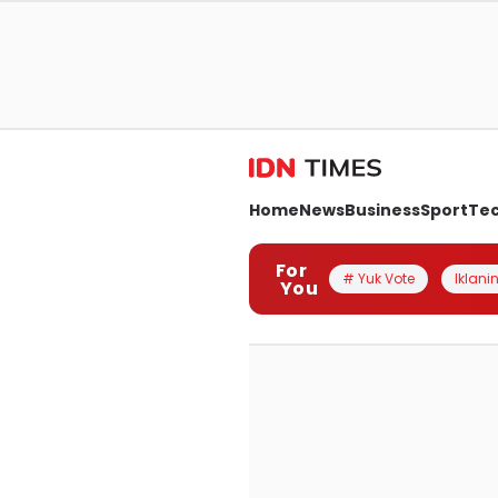
Home
News
Business
Sport
Te
For
# Yuk Vote
Iklanin
You