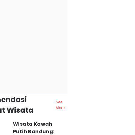
endasi
See
t Wisata
More
Wisata Kawah
Putih Bandung: