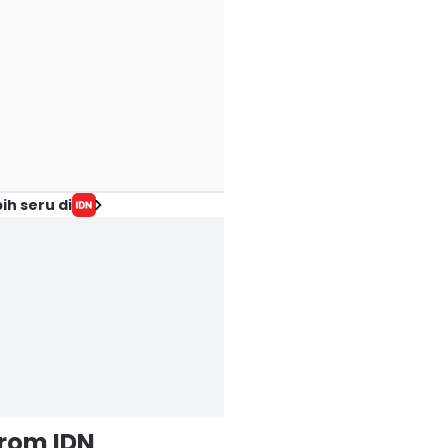
ih seru di
from IDN