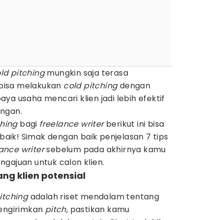
ld pitching
mungkin saja terasa
bisa melakukan
cold pitching
dengan
ya usaha mencari klien jadi lebih efektif
ingan.
ching
bagi
freelance writer
berikut ini bisa
ik! Simak dengan baik penjelasan 7 tips
lance writer
sebelum pada akhirnya kamu
ngajuan untuk calon klien.
ng klien potensial
itching
adalah riset mendalam tentang
mengirimkan
pitch
, pastikan kamu