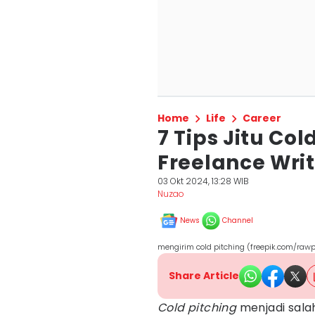
Home
Life
Career
7 Tips Jitu Col
Freelance Write
03 Okt 2024, 13:28 WIB
Nuzao
News
Channel
mengirim cold pitching (freepik.com/rawp
Share Article
Cold pitching
menjadi salah