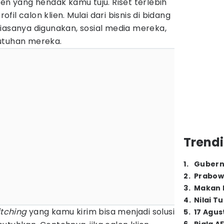
ien yang hendak kamu tuju. Riset terlebih
il calon klien. Mulai dari bisnis di bidang
iasanya digunakan, sosial media mereka,
utuhan mereka.
Trendi
1
.
Gubern
2
.
Prabow
3
.
Makan B
4
.
Nilai T
itching
yang kamu kirim bisa menjadi solusi
5
.
17 Agus