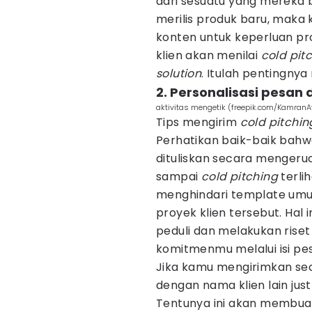
dari sesuatu yang mereka b
merilis produk baru, maka
konten untuk keperluan pr
klien akan menilai
cold pit
solution
. Itulah pentingnya
2. Personalisasi pesan
aktivitas mengetik (freepik.com/KamranA
Tips mengirim
cold pitchin
Perhatikan baik-baik bah
dituliskan secara mengeru
sampai
cold pitching
terli
menghindari template umum
proyek klien tersebut. Ha
peduli dan melakukan rise
komitmenmu melalui isi pe
Jika kamu mengirimkan sec
dengan nama klien lain just
Tentunya ini akan membua