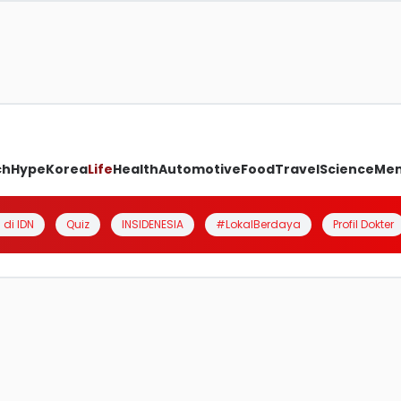
ch
Hype
Korea
Life
Health
Automotive
Food
Travel
Science
Me
 di IDN
Quiz
INSIDENESIA
#LokalBerdaya
Profil Dokter