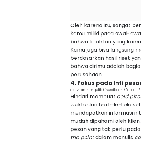
Oleh karena itu, sangat p
kamu miliki pada awal-awa
bahwa keahlian yang kamu
Kamu juga bisa langsung 
berdasarkan hasil riset y
bahwa dirimu adalah bagian
perusahaan.
4. Fokus pada inti pesa
aktivitas mengetik (freepik.com/Racool_S
Hindari membuat
cold pitc
waktu dan bertele-tele seh
mendapatkan informasi inti
mudah dipahami oleh klien
pesan yang tak perlu pada 
the point
dalam menulis
co