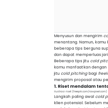
Menyusun dan mengirim
co
menantang. Namun, kamu 
beberapa tips berguna supa
dan dapat memperluas jar
Beberapa tips jitu
cold pit
kamu manfaatkan dengan ba
jitu
cold pitching
bagi
free
mengirim proposal atau pe
1. Riset mendalam tenta
ilustrasi riset (freepik.com/rawpixel.com)
Langkah paling awal
cold p
klien potensial. Sebelum 