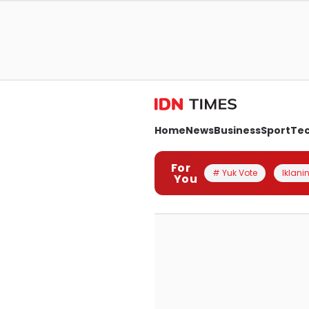
Home
News
Business
Sport
Te
For
# Yuk Vote
Iklanin
You