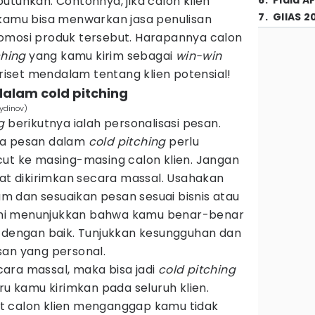
utuhkan. Contohnya, jika calon klien
6
.
Piala A
7
.
GIIAS 2
 kamu bisa menwarkan jasa penulisan
omosi produk tersebut. Harapannya calon
ching
yang kamu kirim sebagai
win-win
 riset mendalam tentang klien potensial!
 dalam cold pitching
ydinov)
g
berikutnya ialah personalisasi pesan.
wa pesan dalam
cold pitching
perlu
cut ke masing-masing calon klien. Jangan
hat dikirimkan secara massal. Usahakan
 dan sesuaikan pesan sesuai bisnis atau
l ini menunjukkan bahwa kamu benar-benar
t dengan baik. Tunjukkan kesungguhan dan
san yang personal.
ara massal, maka bisa jadi
cold pitching
ru kamu kirimkan pada seluruh klien.
t calon klien menganggap kamu tidak