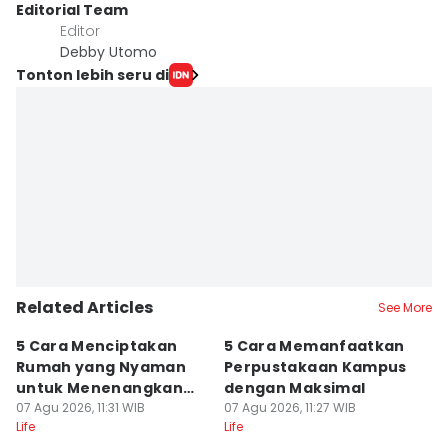
Editorial Team
Editor
Debby Utomo
Tonton lebih seru di
Related Articles
See More
5 Cara Menciptakan
5 Cara Memanfaatkan
5
Rumah yang Nyaman
Perpustakaan Kampus
M
untuk Menenangkan
dengan Maksimal
B
Pikiran
07 Agu 2026, 11:31 WIB
07 Agu 2026, 11:27 WIB
Fl
07
Life
Life
Lif