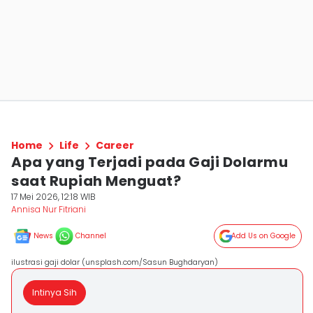
Home
Life
Career
Apa yang Terjadi pada Gaji Dolarmu
saat Rupiah Menguat?
17 Mei 2026, 12:18 WIB
Annisa Nur Fitriani
News
Channel
Add Us on Google
ilustrasi gaji dolar (unsplash.com/Sasun Bughdaryan)
Intinya Sih