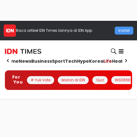
Baca artikel
IDN Times
lainnya di IDN App
Install
Home
News
Business
Sport
Tech
Hype
Korea
Life
Health
Aut
For
# Yuk Vote
Iklanin di IDN
Quiz
INSIDENESIA
You