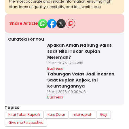
the most accurate and reliable information, ensuring high
standards of quality, credibility, and trustworthiness.
Share Article
Curated For You
Apakah Aman Nabung Valas
saat Nilai Tukar Rupiah
Melemah?
16 Mei 2026, 12:18 WIB
Business
Tabungan Valas Jadi Incaran
Saat Rupiah Anjlok, Ini
Keuntungannya
16 Mei 2026, 09:00 WIB
Business
Topics
Nilai Tukar Rupiah
Kurs Dolar
nilai rupiah
Gaji
Give me Perspective