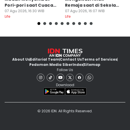
Pori-pori saat Cuaca
Remaja saat di Sekolah,
M
Panas?
07 Agu 2026, 16:30 WIB
Lebih Ekstra!
07 Agu 2026, 16:07 WIB
07
Life
Life
Lif
About Us
Editorial Team
Contact Us
Terms of Services
Pedoman Media Siber
Index
Sitemap
Follow Us
Download
© 2026 IDN. All Rights Reserved.