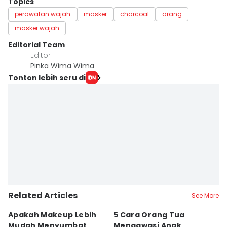
Topics
perawatan wajah
masker
charcoal
arang
masker wajah
Editorial Team
Editor
Pinka Wima Wima
Tonton lebih seru di
Related Articles
See More
Apakah Makeup Lebih
5 Cara Orang Tua
5
Mudah Menyumbat
Mengawasi Anak
B