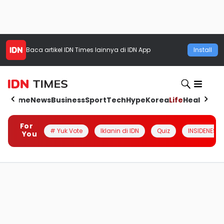
Baca artikel
IDN Times
lainnya di IDN App
Install
Home
News
Business
Sport
Tech
Hype
Korea
Life
Health
Aut
For
# Yuk Vote
Iklanin di IDN
Quiz
INSIDENESIA
You