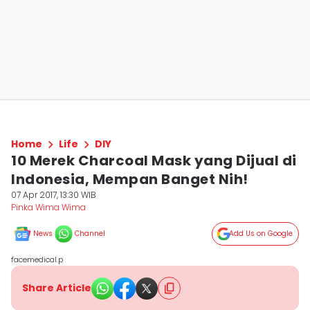
Home
Life
DIY
10 Merek Charcoal Mask yang Dijual di
Indonesia, Mempan Banget Nih!
07 Apr 2017, 13:30 WIB
Pinka Wima Wima
News
Channel
Add Us on Google
facemedical.p
Share Article