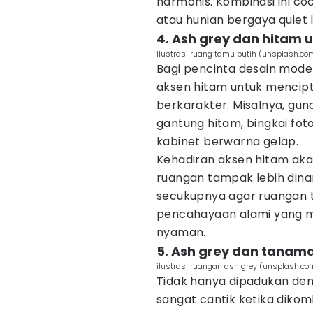
harmonis. Kombinasi ini co
atau hunian bergaya quiet l
4. Ash grey dan hitam
ilustrasi ruang tamu putih (unsplash.com
Bagi pencinta desain mode
aksen hitam untuk mencip
berkarakter. Misalnya, gu
gantung hitam, bingkai fot
kabinet berwarna gelap.
Kehadiran aksen hitam a
ruangan tampak lebih din
secukupnya agar ruangan t
pencahayaan alami yang ma
nyaman.
5. Ash grey dan tanama
ilustrasi ruangan ash grey (unsplash.co
Tidak hanya dipadukan deng
sangat cantik ketika diko