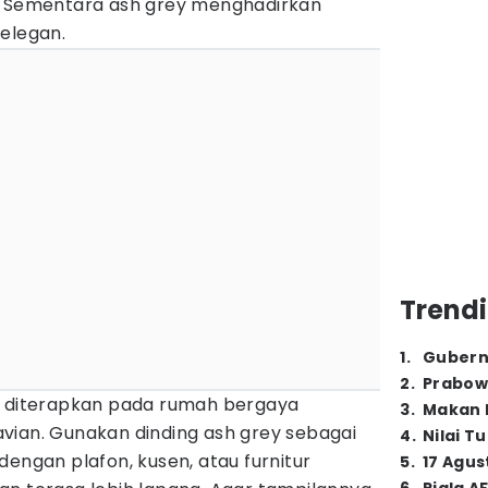
. Sementara ash grey menghadirkan
elegan.
Trendi
1
.
Gubern
2
.
Prabow
k diterapkan pada rumah bergaya
3
.
Makan B
vian. Gunakan dinding ash grey sebagai
4
.
Nilai T
dengan plafon, kusen, atau furnitur
5
.
17 Agus