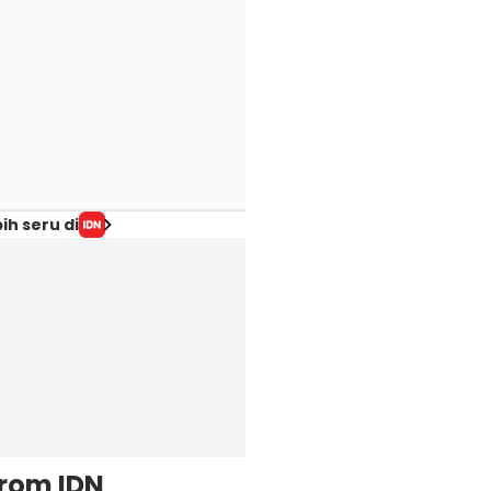
ih seru di
from IDN