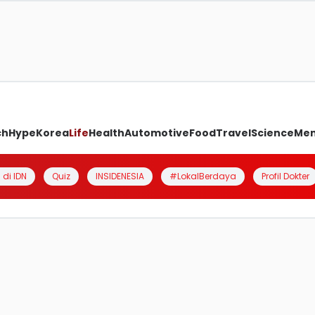
ch
Hype
Korea
Life
Health
Automotive
Food
Travel
Science
Me
 di IDN
Quiz
INSIDENESIA
#LokalBerdaya
Profil Dokter