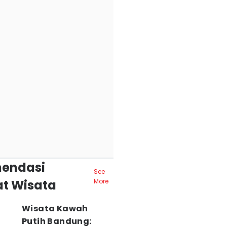
endasi
See
t Wisata
More
Wisata Kawah
Putih Bandung: