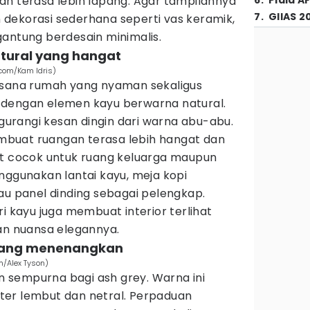
an terasa lebih lapang. Agar tampilannya
6
.
Piala A
7
.
GIIAS 2
dekorasi sederhana seperti vas keramik,
gantung berdesain minimalis.
atural yang hangat
.com/Kam Idris)
asana rumah yang nyaman sekaligus
 dengan elemen kayu berwarna natural.
rangi kesan dingin dari warna abu-abu.
buat ruangan terasa lebih hangat dan
at cocok untuk ruang keluarga maupun
nggunakan lantai kayu, meja kopi
au panel dinding sebagai pelengkap.
i kayu juga membuat interior terlihat
gan nuansa elegannya.
 yang menenangkan
m/Alex Tyson)
 sempurna bagi ash grey. Warna ini
er lembut dan netral. Perpaduan