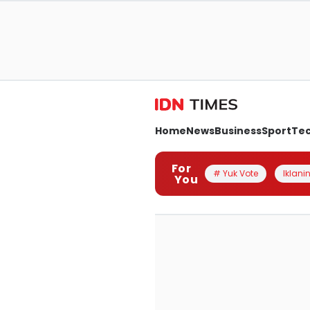
Home
News
Business
Sport
Te
For
# Yuk Vote
Iklanin
You