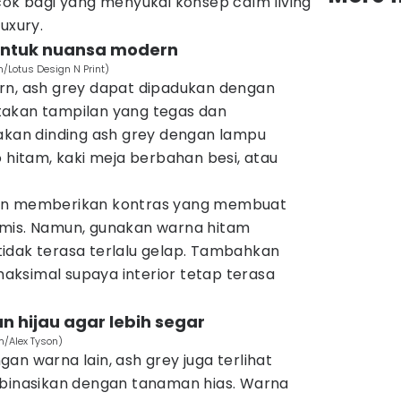
cok bagi yang menyukai konsep calm living
uxury.
 untuk nuansa modern
/Lotus Design N Print)
rn, ash grey dapat dipadukan dengan
takan tampilan yang tegas dan
nakan dinding ash grey dengan lampu
o hitam, kaki meja berbahan besi, atau
kan memberikan kontras yang membuat
amis. Namun, gunakan warna hitam
idak terasa terlalu gelap. Tambahkan
ksimal supaya interior tetap terasa
n hijau agar lebih segar
m/Alex Tyson)
an warna lain, ash grey juga terlihat
mbinasikan dengan tanaman hias. Warna