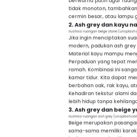
berwarna putih agar ruang
tidak monoton, tambahkan 
cermin besar, atau lampu 
2. Ash grey dan kayu n
ilustrasi ruangan beige stone (unsplash
Jika ingin menciptakan su
modern, padukan ash grey
Material kayu mampu mengu
Perpaduan yang tepat mem
ramah. Kombinasi ini sang
kamar tidur. Kita dapat me
berbahan oak, rak kayu, at
Kehadiran tekstur alami dar
lebih hidup tanpa kehilan
3. Ash grey dan beige
ilustrasi ruangan ash grey (unsplash.co
Beige merupakan pasangan
sama-sama memiliki karakt