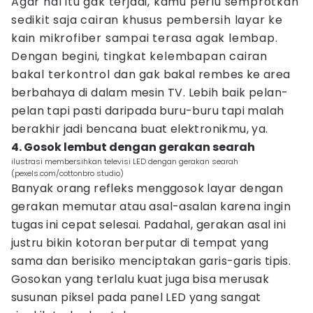
Agar hal itu gak terjadi, kamu perlu semprotkan
sedikit saja cairan khusus pembersih layar ke
kain mikrofiber sampai terasa agak lembap.
Dengan begini, tingkat kelembapan cairan
bakal terkontrol dan gak bakal rembes ke area
berbahaya di dalam mesin TV. Lebih baik pelan-
pelan tapi pasti daripada buru-buru tapi malah
berakhir jadi bencana buat elektronikmu, ya.
4. Gosok lembut dengan gerakan searah
ilustrasi membersihkan televisi LED dengan gerakan searah
(pexels.com/cottonbro studio)
Banyak orang refleks menggosok layar dengan
gerakan memutar atau asal-asalan karena ingin
tugas ini cepat selesai. Padahal, gerakan asal ini
justru bikin kotoran berputar di tempat yang
sama dan berisiko menciptakan garis-garis tipis.
Gosokan yang terlalu kuat juga bisa merusak
susunan piksel pada panel LED yang sangat