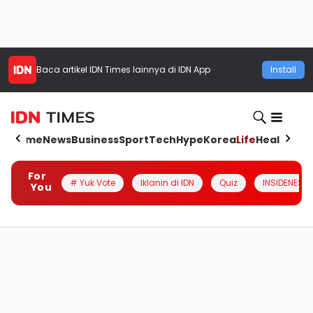
Baca artikel
IDN Times
lainnya di IDN App
Install
Home
News
Business
Sport
Tech
Hype
Korea
Life
Health
Aut
For
# Yuk Vote
Iklanin di IDN
Quiz
INSIDENESIA
You