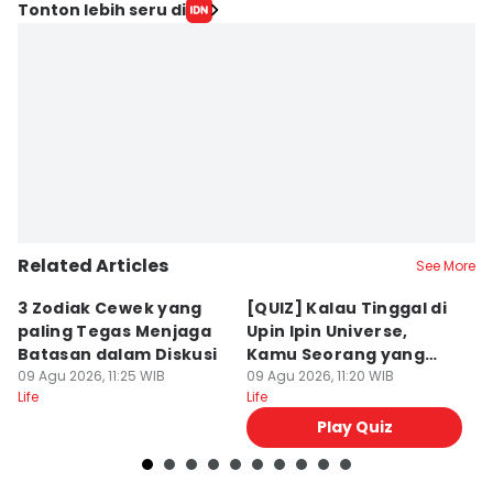
Tonton lebih seru di
Related Articles
See More
3 Zodiak Cewek yang
[QUIZ] Kalau Tinggal di
5
paling Tegas Menjaga
Upin Ipin Universe,
S
Batasan dalam Diskusi
Kamu Seorang yang
P
09 Agu 2026, 11:25 WIB
Logis atau Kreatif?
09 Agu 2026, 11:20 WIB
09
Life
Life
Lif
Play Quiz