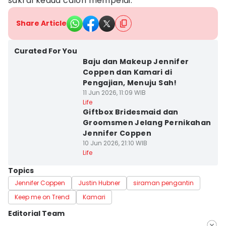
sakral kedua calon mempelai.
Share Article
Curated For You
Baju dan Makeup Jennifer
Coppen dan Kamari di
Pengajian, Menuju Sah!
11 Jun 2026, 11:09 WIB
Life
Giftbox Bridesmaid dan
Groomsmen Jelang Pernikahan
Jennifer Coppen
10 Jun 2026, 21:10 WIB
Life
Topics
Jennifer Coppen
Justin Hubner
siraman pengantin
Keep me on Trend
Kamari
Editorial Team