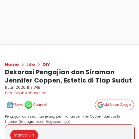
Home
Life
DIY
Dekorasi Pengajian dan Siraman
Jennifer Coppen, Estetis di Tiap Sudut
11 Jun 2026, 11:13 WIB
Dian Septi Arthasalina
News
Channel
Add Us on Google
Pengajian dan siraman jelang pernikahan Jennifer Coppen dan Justin
Hubner. (Instagram.com/fcgweddings)
Intinya Sih