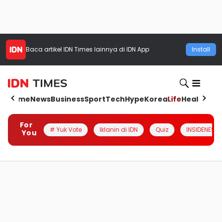
Baca artikel
IDN Times
lainnya di IDN App
Install
Home
News
Business
Sport
Tech
Hype
Korea
Life
Health
Aut
For
# Yuk Vote
Iklanin di IDN
Quiz
INSIDENESIA
You