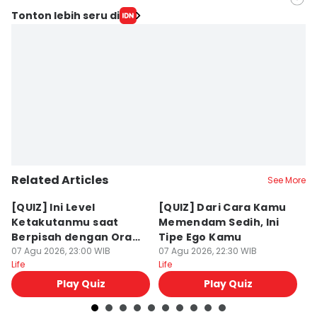
Editor
Tonton lebih seru di
Pinka Wima Wima
Editor
Eddy Rusmanto
Related Articles
See More
[QUIZ] Ini Level
[QUIZ] Dari Cara Kamu
[Q
Ketakutanmu saat
Memendam Sedih, Ini
Up
Berpisah dengan Orang
Tipe Ego Kamu
K
Lain
07 Agu 2026, 23:00 WIB
07 Agu 2026, 22:30 WIB
07
Life
Life
Lif
Play Quiz
Play Quiz