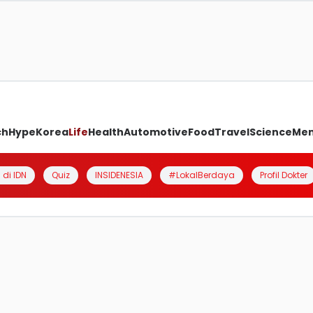
ch
Hype
Korea
Life
Health
Automotive
Food
Travel
Science
Me
 di IDN
Quiz
INSIDENESIA
#LokalBerdaya
Profil Dokter