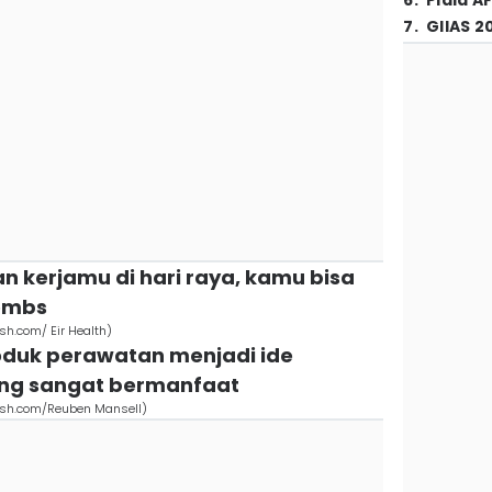
6
.
Piala A
7
.
GIIAS 2
an kerjamu di hari raya, kamu bisa
bombs
sh.com/ Eir Health)
oduk perawatan menjadi ide
ang sangat bermanfaat
ash.com/Reuben Mansell)