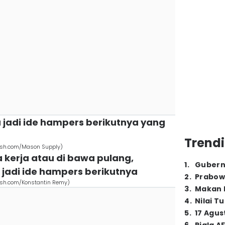
a jadi ide hampers berikutnya yang
Trendi
lash.com/Mason Supply)
a kerja atau di bawa pulang,
1
.
Gubern
 jadi ide hampers berikutnya
2
.
Prabow
ash.com/Konstantin Remy)
3
.
Makan B
4
.
Nilai T
5
.
17 Agus