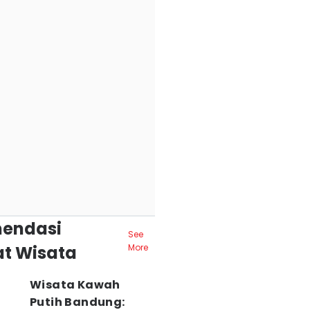
endasi
See
t Wisata
More
Wisata Kawah
Putih Bandung: