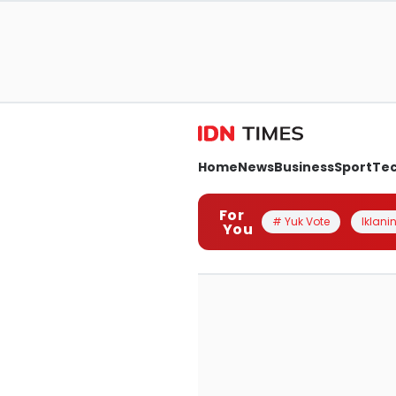
Home
News
Business
Sport
Te
For
# Yuk Vote
Iklanin
You