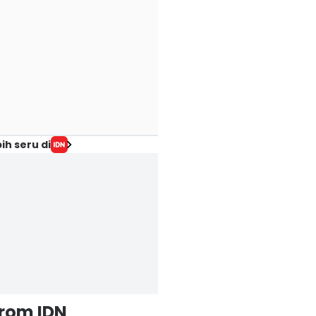
ih seru di
from IDN